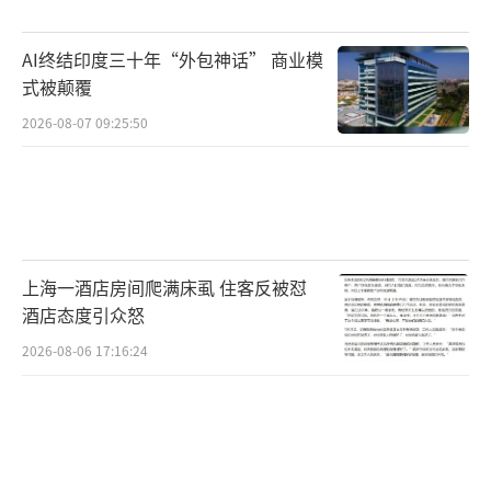
此险种基本都不挣钱。退货频率高，赔付频率
也高，还存在道德诈骗风险。对保险公司来
AI终结印度三十年“外包神话” 商业模
说，运费险是线上化发展的重要象征，在商品
式被颠覆
交换、物流产业发展方面确实起到了积极作
2026-08-07 09:25:50
用；另一方面，巨大的保费规模也让保险公司
难以割舍。地方退税政策以及可以有效拉低万
张保单投诉量，也是各保险公司推“运费
险”产品的动力所在。
上海一酒店房间爬满床虱 住客反被怼
电商为应对退货成本居高不下而关闭运费
酒店态度引众怒
险，势必会对正常交易产生明显影响。退货率
2026-08-06 17:16:24
越来越高，与7天无责退货保障下消费者无忧下
单有关，但一些商家货不对板也是导致消费者
频频退货的重要原因。专家建议，可以通过提
高保费或规定免赔率、免赔额来降低小额赔偿