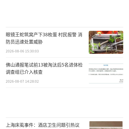
眼镜王蛇筑窝产下38枚蛋 村民报警 消
防员迅速处置威胁
2026-08-06 15:30:03
佛山通报笔试前13被淘汰后5名进体检
调查组已介入核查
2026-08-07 14:28:02
上海床虱事件：酒店卫生问题引热议