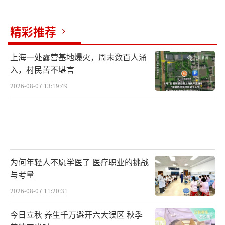
的成本。目前已有平台推出了降低商家运费险
精彩推荐
的措施，简化退换货步骤、判定异常账户、加
大优惠补贴力度、降低运费险价格等方式来解
上海一处露营基地爆火，周末数百人涌
决当下出现的问题。未来还需要从动态调整保
入，村民苦不堪言
费、共建电商生态等方面入手，进一步达成用
2026-08-07 13:19:49
户体验与商家利益等多方平衡。
不少网友表示，“没有运费险根本不敢
买”，还有网友认为，“运费险是好东西，只
是被有心之人利用了”。一个健康成熟的电商
为何年轻人不愿学医了 医疗职业的挑战
生态，有赖于商家与消费者以诚信和理性共同
与考量
呵护，促进电商与物流、保险行业共同实现更
2026-08-07 11:20:31
长远的高质量发展。
今日立秋 养生千万避开六大误区 秋季