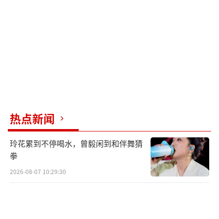
台上，近一个月以来，被平台限制使用“运费
险”权益的消费者有不少。此外，许多商家从
今年8月下旬开始主动关闭了“运费险”服务。
电商经营者张燕娜表示，从去年开始，运
费险对于某些类目不是很好，比如女装，顾客
会买多件选择一两件进行退货，导致退货率增
加。前两年退货率可能在30%到40%，去年开
热点新闻
始达到50%到60%，今年还要高。除了女装，
童装、男装、生活用品等品类的退货率也在逐
玲花累到不停喝水，曾毅闲到和伴舞猜
年上升。推出赠送“运费险”服务，每一单的
拳
保费成本要增加5元左右，如果退货率过高，
2026-08-07 10:29:30
会“得不偿失”。
一位保险业资深从业者表示，据他了解，