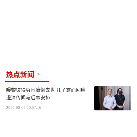
成本，并加快任务完成速度。例如，简单任务
只需两天即可完成，复杂任务也只需不到一周
时间。
此外，仿真平台也在降低训练成本方面发
挥了重要作用。通过GPU加速，仿真平台可以
产生大量数据，并大幅提升训练效率。全球首
个“城市级”人形机器人仿真训练平台升级版
热点新闻
在上海发布，平台在实验环境中实现了路径闭
曝黎彼得穷困潦倒去世 儿子露面回应
环验证，并向全球开发者开放，支持复杂场景
澄清传闻与后事安排
的一键生成。使用仿真平台，单条数据的成本
2026-08-06 20:57:16
仅为真实世界中的1/500。
（责任编辑：于浩淙 zx0176）