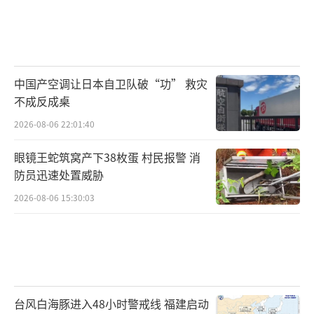
中国产空调让日本自卫队破“功” 救灾
不成反成桌
2026-08-06 22:01:40
眼镜王蛇筑窝产下38枚蛋 村民报警 消
防员迅速处置威胁
2026-08-06 15:30:03
台风白海豚进入48小时警戒线 福建启动