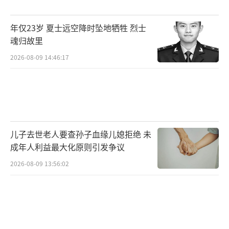
PR报价下行等方式，继续对居民房贷实施定向
年仅23岁 夏士远空降时坠地牺牲 烈士
降息。同时，预计公积金贷款利率也会下调。
魂归故里
周茂华预计，2025年房贷利率仍有一定调降空
2026-08-09 14:46:17
间，主要是由于市场利率中枢下移、宏观政策
逆周期调节力度加大以及房地产供需关系的变
化。
（责任编辑：于浩淙 zx0176）
儿子去世老人要查孙子血缘儿媳拒绝 未
成年人利益最大化原则引发争议
2026-08-09 13:56:02