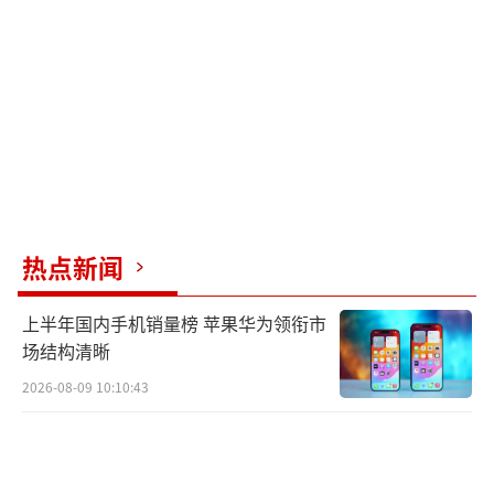
重定价日分别为每年1月1日、4月1日、7月1日
和10月1日，每3个月房贷利率就会根据LPR的
变动而调整。专家提示，利率下行阶段，重定
价周期越短，借款人越能及时享受降息利好，
但利率上行阶段，借款人也要更早承受加息。
贷款存续期内仅可变更一次重定价周期，变更
生效后不可撤销，借款人应综合考虑市场环境
和剩余还款期限等因素。
热点新闻
业内人士预计，2025年政策利率有望继续
上半年国内手机销量榜 苹果华为领衔市
下行，引导LPR报价跟进下调。房贷利率下调
场结构清晰
有助于促进房地产市场复苏、释放居民消费潜
2026-08-09 10:10:43
力并推动消费市场的复苏和增长。东方金诚首
席宏观分析师王青表示，为促进房地产市场止
跌回稳，2025年政策可能通过引导5年期以上L