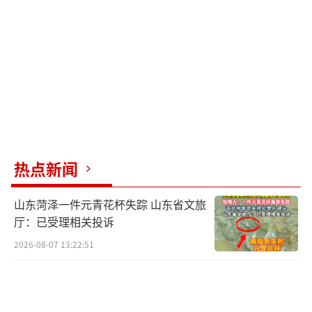
创新具有周期长、不确定性大、失败率高的特
点，传统激励机制难以奏效，需要新的激励方
法。
田轩展示了一套生态系统，其中两点尤为
重要：一是包容个性和容忍失败的文化氛围，
二是鼓励超级创业者。这些超级创业者往往具
备一些离经叛道、特立独行的特点，如马斯克
热点新闻
就是一个典型例子。他建议清华学生珍惜那些
看似多疑、冷漠、孤僻的同学，因为他们可能
山东菏泽一件元青花杯失踪 山东省文旅
是未来的超级创业者。
厅：已受理相关投诉
2026-08-07 13:22:51
田轩还提到，风险投资是推动创新创业的
重要力量。中美对比显示，美国基金存续期较
长，出资人主要是机构投资者，而中国的出资