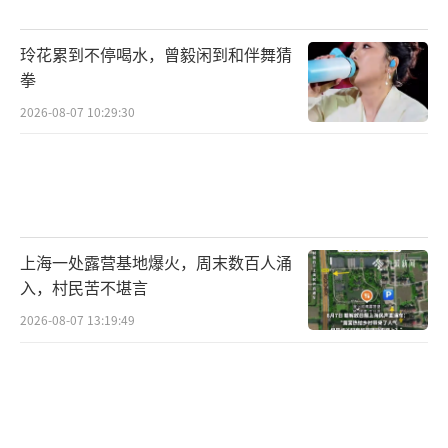
人主要是政府背景的资金。尽管政府资金理论
上应更具耐心，但由于评价机制和试错机制尚
玲花累到不停喝水，曾毅闲到和伴舞猜
需优化，目前还不够耐心。发改委和国资委已
拳
出台相关政策，鼓励社会资本和民间资本进入
2026-08-07 10:29:30
创投行业。
最后，田轩强调政策的稳定性、连续性和
一致性对长期投资的重要性。他用41个国家的
数据说明，政策本身对长期投资影响不大，但
上海一处露营基地爆火，周末数百人涌
政策的一致性至关重要。政策出台前后及全周
入，村民苦不堪言
期内都应保持一致，才能形成合力，激励科技
2026-08-07 13:19:49
创新和发展新质生产力。
（责任编辑：卢其龙 CN070）