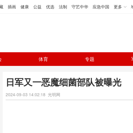
藏
插画
健康
公益
优选
法制
守艺中华
应急中国
更多
会
体育
专题
日军又一恶魔细菌部队被曝光
2024-09-03 14:02:18
光明网