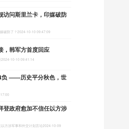
练舰访问斯里兰卡，印媒破防
印媒破防了？
2024-10-10 09:47:09
接，韩军方首度回应
应
2024-10-10 09:41:14
4负 ——历史平分秋色，世
:17:00
拜登政府愈加不信任以方涉
任以方涉军事和外交计划言论
2024-10-09