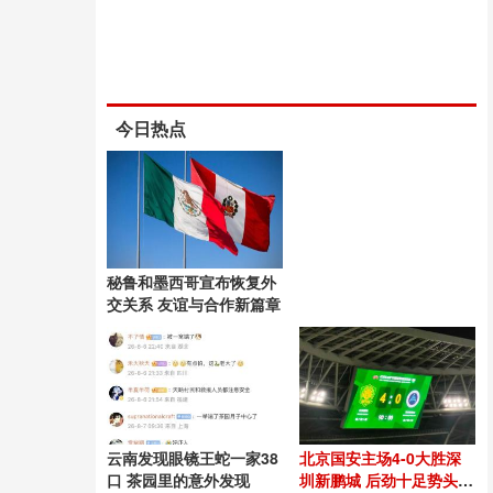
今日热点
秘鲁和墨西哥宣布恢复外
交关系 友谊与合作新篇章
云南发现眼镜王蛇一家38
北京国安主场4-0大胜深
口 茶园里的意外发现
圳新鹏城 后劲十足势头良