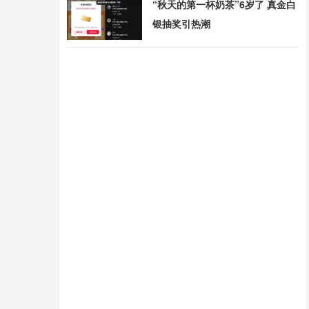
“秋天的第一杯奶茶”6岁了 真金白
银抽奖引热潮