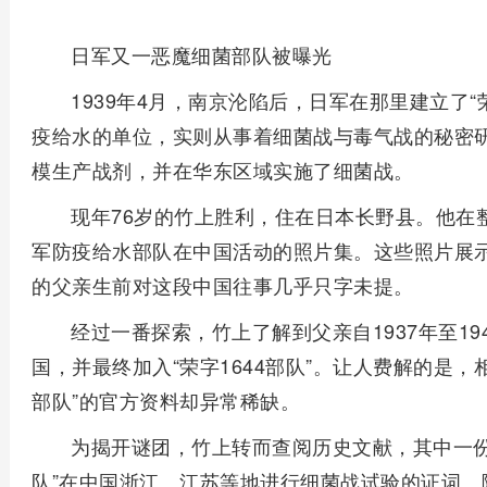
日军又一恶魔细菌部队被曝光
1939年4月，南京沦陷后，日军在那里建立了“
疫给水的单位，实则从事着细菌战与毒气战的秘密
模生产战剂，并在华东区域实施了细菌战。
现年76岁的竹上胜利，住在日本长野县。他在
军防疫给水部队在中国活动的照片集。这些照片展
的父亲生前对这段中国往事几乎只字未提。
经过一番探索，竹上了解到父亲自1937年至1
国，并最终加入“荣字1644部队”。让人费解的是，
部队”的官方资料却异常稀缺。
为揭开谜团，竹上转而查阅历史文献，其中一份1
队”在中国浙江、江苏等地进行细菌战试验的证词。