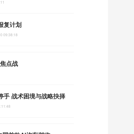
:11
报复计划
0 09:38:18
团焦点战
停手 战术困境与战略抉择
:11:48