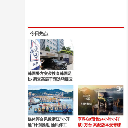
今日热点
韩国警方突袭搜查韩国足
协 调查高层干预选聘疑云
媒体评台风致浙江“小开
享界G9预售24小时小订
渔”计划推迟 渔民停工待
破1万台 高配版本受青睐