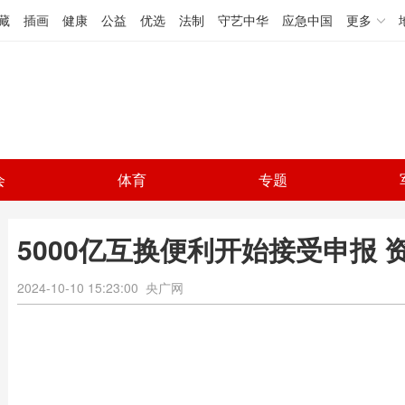
藏
插画
健康
公益
优选
法制
守艺中华
应急中国
更多
会
体育
专题
5000亿互换便利开始接受申报
2024-10-10 15:23:00
央广网