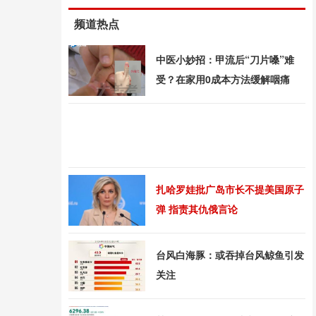
频道热点
中医小妙招：甲流后“刀片嗓”难
受？在家用0成本方法缓解咽痛
扎哈罗娃批广岛市长不提美国原子
弹 指责其仇俄言论
台风白海豚：或吞掉台风鲸鱼引发
关注