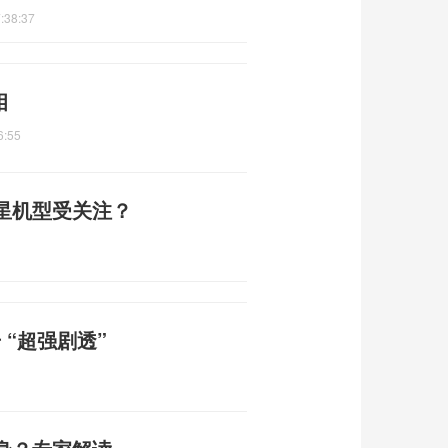
:38:37
相
6:55
星机型受关注？
 “超强剧透”