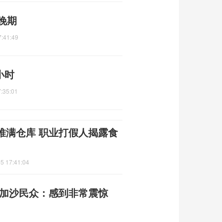
晚期
7:41:49
小时
:35:01
堆满仓库 职业打假人揭露食
5 17:41:04
 加沙民众：感到非常震惊