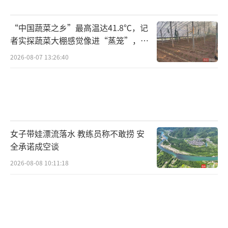
机。“通过研究彗星的轨道和其动态变化，我
们可以进一步理解彗星的形成和演化机制。分
“中国蔬菜之乡”最高温达41.8℃，记
者实探蔬菜大棚感觉像进“蒸笼”，有
析彗星的物质组成，特别是其中挥发性成分的
村民称只能凌晨两点起来干活
比例，有助于揭示彗星起源以及太阳系早期的
2026-08-07 13:26:40
物质状况。通过持续观测，我们还能了解彗星
的活动性演化，并发现可能存在的气体爆
发。”紫金山天文台研究员赵海斌说。
（责任编
辑：乔娇 TT0002）
女子带娃漂流落水 教练员称不敢捞 安
全承诺成空谈
2026-08-08 10:11:18