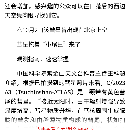
还会增加。感兴趣的公众可以在日落后的西边
天空凭肉眼寻找到它。
△10月2日该彗星曾出现在北京上空
彗星拖着“小尾巴”来了
观测指南，速速掌握
中国科学院紫金山天文台科普主管王科超
介绍，根据已拍摄到的彗星照片来看，C/2023
A3（Tsuchinshan-ATLAS）是一颗带有黄色彗
尾的彗星。“接近太阳时，由于辐射增强导致
温度增高，彗星物质升华，在彗核周围生成朦
胧的彗发和由稀薄物质构成的彗尾，状如扫
帚。彗星的彗尾可分为离子尾和尘埃尾，离子
点击查看全文(剩余
66
%)