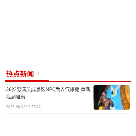
旬，彗星的亮度虽有所减弱，但由于和太阳的
角距离持续拉大，公众可以观测它的时间变长
了，天黑后有两三个小时的观测期。
由于这颗彗星的轨道是抛物线，随着它逐
渐远离太阳和地球，亮度逐渐降低，根据当前
的预测，大约11月起我们就很难肉眼观测到
热点新闻
它。
△模拟图：10月12日日落时彗星和太阳角
36岁男演员成景区NPC后人气爆棚 重新
找到舞台
距离达到14&deg;
2026-08-08 08:50:22
本次C/2023A3（Tsuchinshan-ATLAS）接
近地球且亮度较高，不仅为公众带来“视觉盛
宴”，也为科学家们探索彗星的奥秘提供良