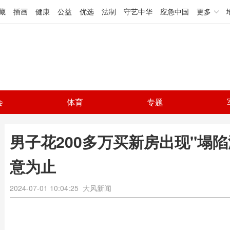
藏
插画
健康
公益
优选
法制
守艺中华
应急中国
更多
会
体育
专题
男子花200多万买新房出现"塌陷
意为止
2024-07-01 10:04:25
大风新闻