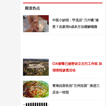
频道热点
中医小妙招：甲流后“刀片嗓”难
受？在家用0成本方法缓解咽痛
CIA被曝已秘密设立古巴工作组 加
强情报渗透活动
青海拉面告别“兰州拉面” 推进三
店合一转型