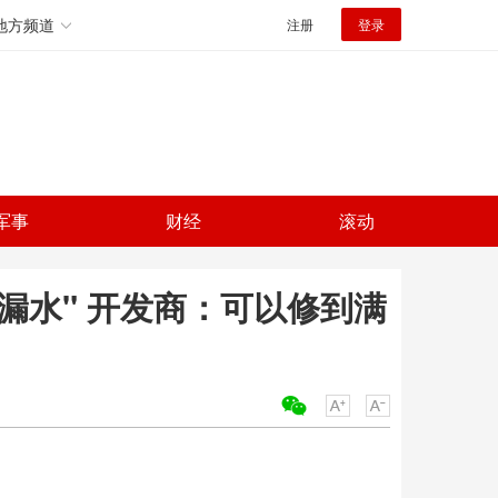
地方频道
注册
登录
军事
财经
滚动
漏水" 开发商：可以修到满
关键词：