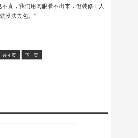
也不直，我们用肉眼看不出来，但装修工人
就没法去包。”
共
4
页
下一页