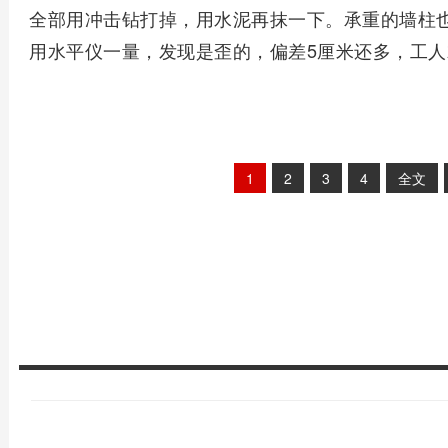
全部用冲击钻打掉，用水泥再抹一下。承重的墙柱
用水平仪一量，发现是歪的，偏差5厘米还多，工人
1
2
3
4
全文