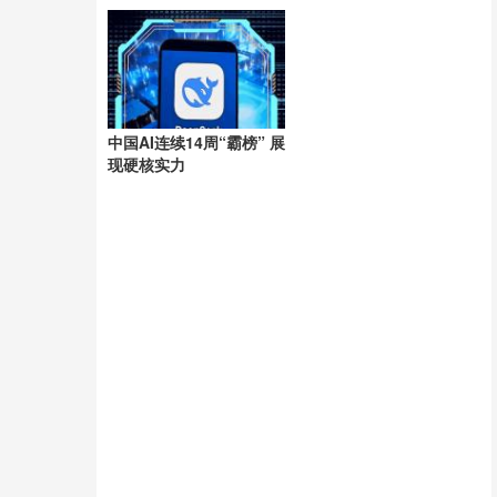
洲
中国AI连续14周“霸榜” 展
现硬核实力