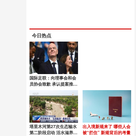
今日热点
国际足联：向理事会和会
员协会致歉 承认提案推进
失误
塔里木河第27次生态输水
出入境新规来了 哪些人会
第二阶段启动 活水滋养绿
被“拦住” 新规背后的考量