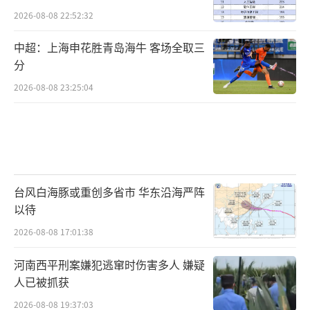
2026-08-08 22:52:32
智研咨询发布的《2023-2029年中国日本料
中超：上海申花胜青岛海牛 客场全取三
理行业市场竞争态势及前景战略分析报告》显
分
示，2022年中国日料行业门店数量约为7.89万
2026-08-08 23:25:04
家。相比疫情前2019年的6.5万家，增加超过1
万家门店。
市场规模亦有所增长。2022年，中国日料
行业市场规模约为1898亿元，同比增长5.3
台风白海豚或重创多省市 华东沿海严阵
0%。其中，单店餐饮市场规模占比最大，为7
以待
4.31%，其次为放题餐厅，市场规模占比为21.
2026-08-08 17:01:38
39%。
河南西平刑案嫌犯逃窜时伤害多人 嫌疑
一线城市是日料的主要消费地区。中研产
人已被抓获
业研究院分析认为，一方面是外来人口和年轻
2026-08-08 19:37:03