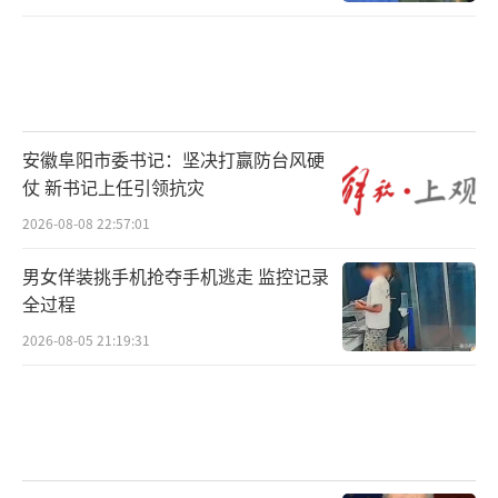
消费者数量庞大使得本地的饮食消费习惯多元
化，对于日料的接受度较高；另一方面，城市
平均收入更高，能够支撑起更大的消费规
模。“特别是上海全市的日料店数量达到3774
家，主要得益于上海本身的国际化和多元化发
安徽阜阳市委书记：坚决打赢防台风硬
仗 新书记上任引领抗灾
展趋势。”
2026-08-08 22:57:01
不过，受消费不振等因素影响，日料消费
男女佯装挑手机抢夺手机逃走 监控记录
水平整体下探。智研咨询称，不少高端日料店
全过程
积极转型，如经营价位更低的中式居酒屋，人
2026-08-05 21:19:31
均消费在200元以内的店铺将最受欢迎。来自智
研咨询的数据显示，随着国内日料行业门店大
幅增长，门店年均收入大幅下降，从2015年的4
24万元下降至2022年的241万元。