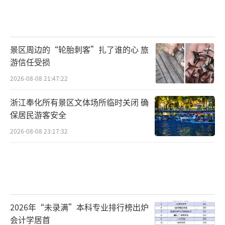
本甚至需要大量进口中国养殖的鳗鱼。
日料门店年收入大幅下降
景区周边的“轮胎刺客”扎了谁的心 旅
即便并未受到供应链冲击，日料门店收入
游信任受损
近年来也持续下滑。
2026-08-08 21:47:22
“中国已经超过美国成为世界上日本餐饮
浙江奉化所有景区文体场所临时关闭 确
保居民游客安全
店数量最多的国家。”在2019年的一次日本料
理推广活动上，时任日本驻华大使横井裕表
2026-08-08 23:17:32
示。根据日本驻华大使馆的调查数据，彼时，
日料店在中国的数量从2013年的1万家增长至6.
5万家。
随后几年，虽然受新冠疫情冲击，但由于
2026年“未录满”本科专业排行榜出炉
会计学居首
行业高景气度，日料门店数量仍保持增长。