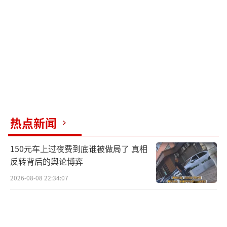
8月24日，一位在上海长宁经营日料店的店
主表示，日料市场的下行趋势明显。“即使是
我们这种做私域为主的店也会受到负面风评的
影响。很多同行从收到日本将排放核废水的消
息时就准备转行，今天尘埃落定，我也下定决
心了。”
多家日料店紧急回应
热点新闻
日本排放核污染水相关新闻传播后，关
于“还能不能吃日料？”“日料还安全
150元车上过夜费到底谁被做局了 真相
反转背后的舆论博弈
吗？”等话题在互联网上引起热议。
2026-08-08 22:34:07
8月24日，深圳科技园某日料店降价并推出
6折套餐的截图在社群里广泛传播。有网友认
为，这是日料店在风波中的自救之举，欲通过