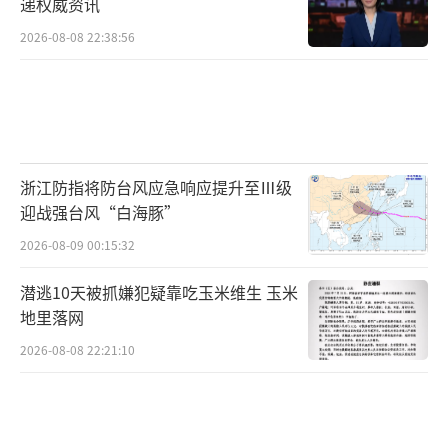
的食材。“我们是快餐品牌，已经本土化挺长
递权威资讯
时间，不可能去用日本进口的原材料。假如要
2026-08-08 22:38:56
从日本进口食材，生产成本也不允许。”
除大型连锁品牌外，多个地域型日料品牌
也就食材来源发布公开声明。
浙江防指将防台风应急响应提升至Ⅲ级
“为了保证食品安全，两个月前我们就已
迎战强台风“白海豚”
经不从日本进口食材了。现在海关把控得很
2026-08-09 00:15:32
严，一物过一关是需要相应的证书的。”8月24
潜逃10天被抓嫌犯疑靠吃玉米维生 玉米
日，广州知名日料品牌鮨·海老工作人员对时
地里落网
代周报记者说道。此外，广东日料品牌摩打食
2026-08-08 22:21:10
堂与佛山日料品牌夏树寿司也先后发布声明，
对食材产地作出安全声明。
资本市场上，国产水产养殖概念股掀起涨