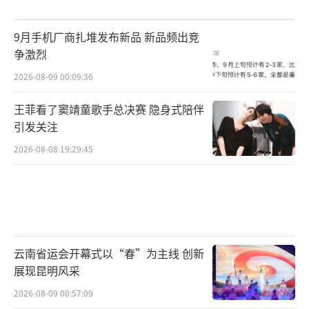
停潮。而曾经冲刺“日料第一股”的上井，再
9月手机厂商扎堆发布新品 新品频出竞
次成为焦点。
争激烈
8月24日，时代周报记者致电上井总部，希
2026-08-09 00:09:36
望了解日本启动核污染水排海对日料店经营的
王菲看了窦靖童歌手总决赛 隐身式陪伴
影响。接线员回复称，“对于这个问题我们现
引发关注
在无可奉告。”官网显示，上井是中国最大的
2026-08-08 19:29:45
日本料理放题餐厅集团，餐厅数量在中国的日
本料理放题餐厅市场排名中占据榜首，共计在1
8个城市开设45家连锁餐厅。
核污水排放对国内日料店经营影响几何？
云南省运会开幕式以“春”为主线 创新
展现昆明风采
8月24日，广州珠江新城一家小型日料店主
2026-08-09 00:57:09
告诉时代周报记者，即便是在往常，门店也并