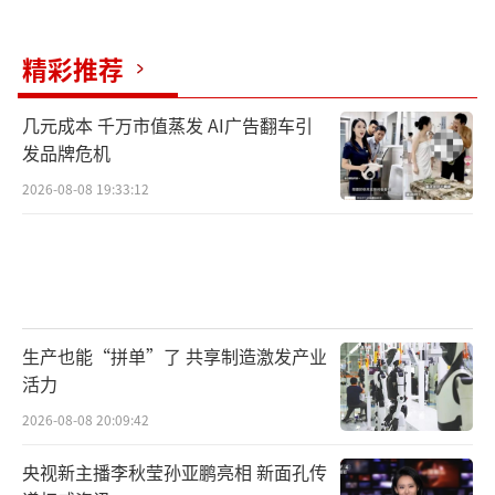
8月24日，美心集团旗下元气寿司相关负责
人对媒体表示，自今年3月日本公布核污水排放
精彩推荐
计划开始，品牌就已启动停用日本食材的计
划，逐步替换掉日本食材。从7月份开始，元气
几元成本 千万市值蒸发 AI广告翻车引
寿司所有门店已经没有使用日本海产，而是改
发品牌危机
用国产和外国安全海域的优质食材。
2026-08-08 19:33:12
近年来在中国市场加速布局的日本回转寿
司品牌寿司郎相关负责人则对媒体表示，当前
品牌很大部分食材来自日本以外世界各地，日
本产地部分会尽快联系其他产地供应。品牌将
生产也能“拼单”了 共享制造激发产业
严格按照海关规定，停止进口日本食材。
活力
2026-08-08 20:09:42
同日，日本牛肉饭品牌吉野家工作人员则
告诉时代周报记者，吉野家不会使用日本进口
央视新主播李秋莹孙亚鹏亮相 新面孔传