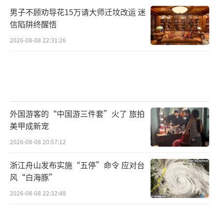
不会从日本进口食材。“进口成本太高，品质
男子不顾劝导花15万请大师迁坟改运 迷
也未必好。从中国南海运过来的活鲷鱼，和空
信陷阱终醒悟
运过来的死鱼比，口感肯定更好。其实日本产
2026-08-08 22:31:26
的水产品有限，品种也不特别多。像日常大家
都比较爱吃的三文鱼，日本根本就不产。”该
名店主对时代周报记者说道。
上述消息也能从水产品进口商口中得到印
外国游客的“中国游三件套”火了 旅拍
证。
美甲成新宠
2026-08-08 20:57:12
日料常规食材为三文鱼、青花鱼、秋刀鱼
与鳗鱼等。据郑宇透露，即便不从日本进口，
浙江舟山发布实施“五停”命令 应对台
风“白海豚”
青花鱼与秋刀鱼也能从中国台湾等其它渠道获
2026-08-08 22:32:48
得；日料中的高人气食材三文鱼，主要来自智
利与挪威；至于鳗鱼，则早就实现了国产，日