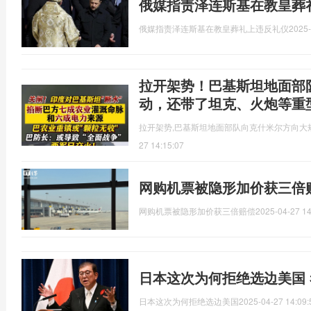
俄媒指责泽连斯基在教皇葬
俄媒指责泽连斯基在教皇葬礼上违反礼仪
2025-
拉开架势！巴基斯坦地面部
动，还带了坦克、火炮等重
拉开架势,巴基斯坦地面部队向克什米尔方向大
27 14:15:07
网购机票被隐形加价获三倍
网购机票被隐形加价获三倍赔偿
2025-04-27 14
日本这次为何拒绝选边美国
日本这次为何拒绝选边美国
2025-04-27 14:09: