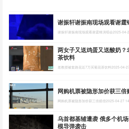
谢振轩谢振南现场观看谢霆
谢振轩谢振南现场观看谢霆锋演唱会
2025-04-2
两女子又送鸡蛋又送酸奶？
茶饮料
老教授被套路花近7万买菊花茶饮料
2025-04-27
网购机票被隐形加价获三倍
网购机票被隐形加价获三倍赔偿
2025-04-27 14
乌首都基辅遭袭 俄多个机场
模导弹袭击