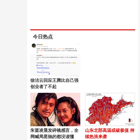
今日热点
徐洁云回应王腾比自己强
创业者了不起
朱茵凌晨发碎镜感言，全
山东北部高温或破极值 持
网喊周星驰的都没读懂
续热浪来袭