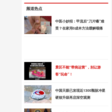
频道热点
中医小妙招：甲流后“刀片嗓”难
受？在家用0成本方法缓解咽痛
景区不能“带病运营”，别让游
客“玩命”！
中国天眼已发现近1300颗脉冲星
硬核升级再启深空观测