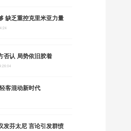
够 缺乏重控克里米亚力量
4:24
方否认 局势依旧胶着
4:26:04
启轻客混动新时代
议发芬太尼 言论引发群愤