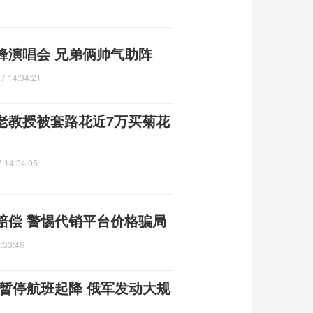
锋演唱会 兄弟俩帅气助阵
7 14:34:21
老教授被套路花近7万买菊花
 14:34:05
赔偿 警惕代销平台价格骗局
:33:46
暂停航班起降 俄军发动大规