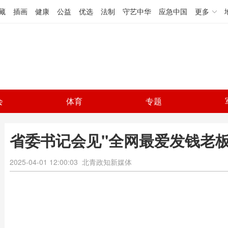
藏
插画
健康
公益
优选
法制
守艺中华
应急中国
更多
会
体育
专题
省委书记会见"全网最爱发钱老板
2025-04-01 12:00:03
北青政知新媒体