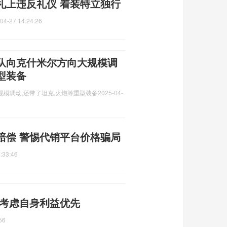
礼上违反礼仪 着装特立独行
04-27 14:24:26
队向克什米尔方向大规模调
型装备
规模调动,还带了坦克,火炮等重型装备
2025-04-
赔偿 警惕代销平台价格骗局
:33:46
 考虑自身利益优先
56