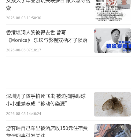
索
2026-08-03 11:50:30
香港填词人黎彼得去世 曾写
《Monica》 乐坛与影视双栖才子陨落
2026-08-06 07:18:17
深圳男子随手拍死飞虫 被迫摘除眼球
小小蛾蚋竟成“移动传染源”
2026-08-05 14:46:24
游客睡自己车里被酒店收150元住宿费
旅途囧事引发关注