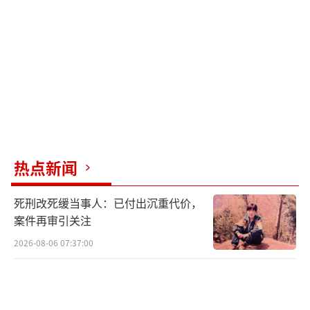
生物医学工程：
结合工程学与医学，开发
医疗设备与生物材料。
数据科学与大数据技术：
分析海量数据，
应用于商业决策与人工智能模型训练。
网络空间安全：
防范网络攻击与数据泄
露，保障信息安全与隐私。
热点新闻
机器人工程：
设计智能机器人系统，应用
死刑改死缓当事人：已付出沉重代价，
于工业、医疗与服务领域。
案件再审引关注
2026-08-06 07:37:00
新能源科学与工程：
研究太阳能、风能等
清洁能源技术，助力碳中和目标。