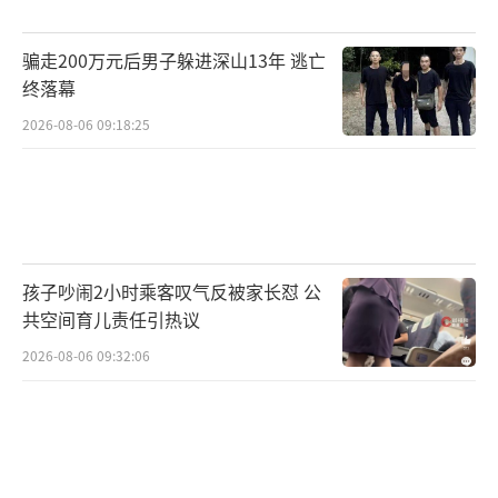
生物制药：
利用生物技术开发新型药物，
推动医药产业升级。
骗走200万元后男子躲进深山13年 逃亡
终落幕
材料科学与工程：
开发新型金属、高分子
2026-08-06 09:18:25
与复合材料，支撑高端制造需求。
0
2
孩子吵闹2小时乘客叹气反被家长怼 公
理学类
共空间育儿责任引热议
数学与应用数学：
培养逻辑思维与建模能
2026-08-06 09:32:06
力，服务于金融、AI等领域。
物理学：
探索物质运动规律，为能源、半
导体行业提供理论支撑。