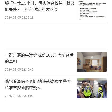
银行午休1.5小时，落实休息权并非就只
诊断，技术岗需求稳定。
能关停人工柜台 试点引发热议
眼视光医学：
专攻视力矫正与眼病治疗，
2026-08-05 08:15:18
契合近视防控社会需求。
康复治疗学：
帮助患者恢复运动功能，适
应老龄化与康复医疗需求。
一群富豪的牛津梦 标价108万 奢华背后
0
的真相
4
2026-08-05 22:46:49
逃犯看演唱会 刚出地铁就被逮住 警方
经济与管理类
精准布控速擒嫌疑人
金融学：
研究资金流动与投资策略，服务
2026-08-06 09:01:00
于银行、证券与资产管理行业。