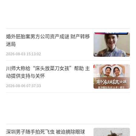
法学：
学习法律理论与实务，从事律师、
法官等法律职业。
新闻学：
培养新闻采编与传播能力，适应
融媒体时代内容生产需求。
婚外胚胎案男方公司资产成谜 财产转移
迷局
汉语言文学：
研究汉语与文学经典，从事
2026-08-03 15:13:02
教育、出版与文化传播工作。
川师大称给“床头放菜刀女孩”帮助 主
动提供支持与关怀
英语：
掌握语言技能与跨文化沟通，服务
于外贸、教育与国际交流。
2026-08-06 07:37:33
广告学：
策划创意传播方案，适应品牌营
销与新媒体广告需求。
社会学：
分析社会结构与群体行为，为政
深圳男子随手拍死飞虫 被迫摘除眼球
策制定与社会治理提供依据。