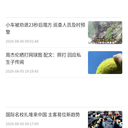
经济学：
分析资源配置与宏观经济政策，
为政府与企业提供决策支持。
小车被劝退23秒后塌方 巡查人员及时预
会计学：
掌握财务核算与审计技能，企业
警
刚需岗位，就业面广。
2026-08-06 09:01:48
工商管理：
培养综合管理能力，适应企业
周杰伦晒打网球图 配文：照打 回应私
战略规划与运营管理需求。
生子传闻
2026-08-05 19:19:45
国际经济与贸易：
研究跨境贸易规则与跨
境电商，服务全球化商业活动。
市场营销：
制定品牌推广与销售策略，适
应数字化营销转型趋势。
国际名校扎堆来中国 主客易位新趋势
人力资源管理：
优化企业人才招聘与绩效
2026-08-06 09:17:00