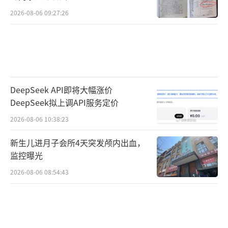
持天气预报与防灾减灾。
2026-08-06 09:27:26
海洋科学：
研究海洋资源开发与生态环境
保护，助力可持续发展。
生态学：
探索生物与环境关系，推动生态
DeepSeek API即将大幅涨价
修复与保护政策制定。
DeepSeek拟上调API服务定价
2026-08-06 10:38:23
0
新生儿进月子会所4天突发颅内出血，
3
监控曝光
医学类
2026-08-06 08:54:43
临床医学：
培养疾病诊断与治疗能力，从
事医生职业的核心专业。