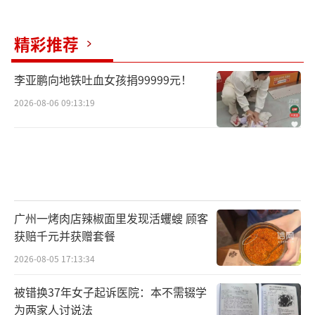
化学：
研究物质结构与反应机制，应用于
精彩推荐
制药、化工与新材料研发。
生物科学：
解析生命现象与基因技术，推
李亚鹏向地铁吐血女孩捐99999元！
动生物医药与农业发展。
2026-08-06 09:13:19
统计学：
收集分析数据，为金融、医疗等
领域提供决策依据。
心理学：
研究人类行为与心理机制，应用
于教育、咨询与人力资源管理。
广州一烤肉店辣椒面里发现活蠼螋 顾客
获赔千元并获赠套餐
地理信息科学：
利用卫星遥感与GIS技术，
2026-08-05 17:13:34
服务城市规划与环境监测。
被错换37年女子起诉医院：本不需辍学
为两家人讨说法
大气科学：
分析气象变化与气候变化，支