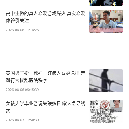
管理，提升组织效能。
高中生做的真人恋爱游戏爆火 真实恋爱
物流管理：
规划供应链与仓储运输，支撑
体验引关注
电商与制造业高效运转。
2026-08-06 11:18:25
旅游管理：
设计文旅产品与服务，适应消
费升级与旅游业复苏需求。
电子商务：
融合互联网技术与商业运营，
推动线上交易与数字经济发展。
英国男子扮“死神”盯病人看被逮捕 荒
诞行为扰乱医院秩序
0
2026-08-06 09:45:39
5
女孩大学毕业游玩失联多日 家人急寻线
索
人文社科类
2026-08-03 11:50:30