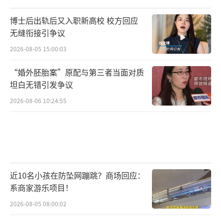
口腔医学：
专攻口腔疾病防治与美容修
博士后出轨后又入职新高校 校方回应
复，就业竞争小、收入高。
无缝衔接引争议
2026-08-05 15:00:03
药学：
研发药物与质量控制，服务于制药
企业与医疗机构。
“婚外胚胎案”原配与第三者当面对质
坦白无错引发争议
护理学：
掌握临床护理技能，适应老龄化
2026-08-06 10:24:55
社会对护理人才的需求。
中医学：
传承中医药理论与诊疗技术，推
动中西医结合发展。
公共卫生与预防医学：
研究疾病防控与健
近10名小孩在防坠网蹦跳？商场回应：
系商家游乐项目！
康管理，提升公共卫生体系效能。
2026-08-05 08:00:02
医学影像技术：
操作CT、MRI等设备辅助