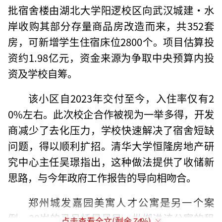
批宿舍楼由湖北大学阳逻校区向武汉城建·水
岸收购其部分存量商品房改造而来，共352套
房，可新增学生住宿床位2800个。项目估算投
资约1.98亿元，资金来源为争取中央预算内投
资及学校自筹。
该小区自2023年交付至今，入住率仅有2
0%左右。此次校企合作被视为一举多得，开发
商减少了去化压力，学校快速解决了宿舍短缺
问题，得以顺利扩招。清华大学恒隆房地产研
究中心主任吴璟指出，这种做法提供了收储新
思路，与今年政府工作报告的导向相吻合。
郑州城发嘉园美寓人才公寓是另一个案
例。29岁的马月桥是最早一批搬进该公寓的租
点击查看全文(剩余
74
%)