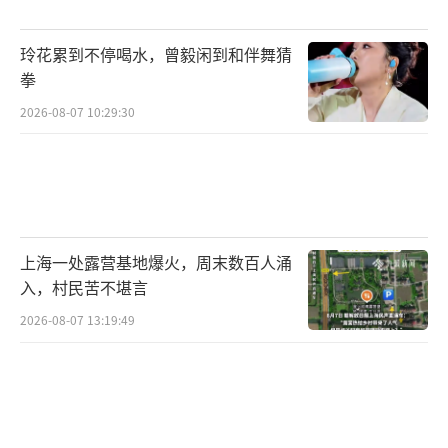
务区、产业园区、校区、医院院区周边一公里
内，并且要以整幢整单元作为基本收购单位，
玲花累到不停喝水，曾毅闲到和伴舞猜
单套建筑面积不超过90平方米。
拳
2026-08-07 10:29:30
进入2024年，郑州收购步伐相对放缓。随
着新规出台，收储标准提升，符合条件的房源
逐渐减少，同时出于风险控制考虑，收储主体
也在有意识地控制增量，消化存量。重庆紧随
其后，多个新建配售型保障房项目进入申购环
上海一处露营基地爆火，周末数百人涌
节，价格仅为同板块商品房的5到7折。
入，村民苦不堪言
2026-08-07 13:19:49
广州安居集团曾面向全市征集已建成存量
商品房用作保障性住房，但相关进度仍未对外
披露。李宇嘉指出，收储后用作保障房要遵循
商业模式可持续原则，国企不要求盈利，但也