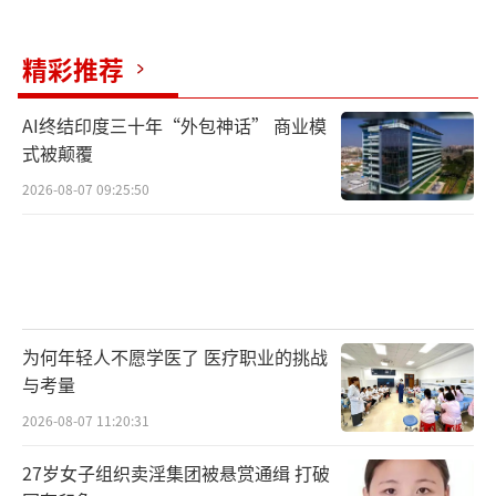
不能出现亏损，因此对收购房屋的要求较高。
碧桂园旗下云江月花园项目曾入围郑州首批拟
精彩推荐
收购名单，但交易未完成，原因在于价格过
低。
AI终结印度三十年“外包神话” 商业模
式被颠覆
未来几个月，地方政府如果能够更多发挥
2026-08-07 09:25:50
积极性、自主性，探索推动几个不同类型、比
较成功的示范类项目，将有利于更大范围地推
动收储工作落地。海南已经先行一步，鼓励有
意向的企业将存量商品住宅作功能性改造，满
足消防安全、运营等条件后，提供康养服务。
为何年轻人不愿学医了 医疗职业的挑战
与考量
各地也在积极推动多种收储用途的落地。
（责任
2026-08-07 11:20:31
编辑：卢其龙 CN070）
27岁女子组织卖淫集团被悬赏通缉 打破