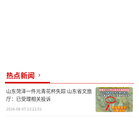
随着居住条件的改善，嘉园美寓成为郑州人才
公寓中最抢手的一个。
郑州模式在收储存量房方面取得进展。截
至2025年1月，累计收购存量商品房项目96
个，共计12.5万间（套），收购量全国第一。
其中，运营人才公寓项目63个，共8.6万间
（套），出租率99%。郑州率先在收储存量房
热点新闻
方面取得进展有其特殊性，但落地过程中也经
历了长期摸索和多次调整。
山东菏泽一件元青花杯失踪 山东省文旅
厅：已受理相关投诉
重庆也在去年推出了首个收储后配租的项
2026-08-07 13:22:51
目，佳寓光环店房源推出后不到三周即实现满
租。重庆明确要坚持“以需定购”原则，要求
收购房源位于中心城区轨道交通站点和商业商