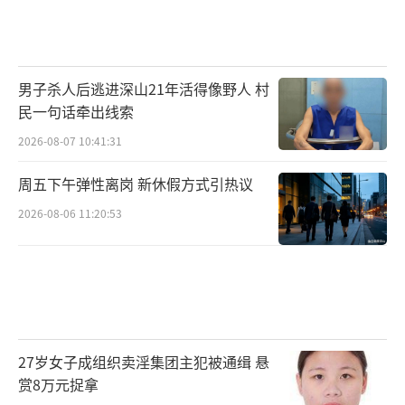
当然了，叹气虽好，也别把叹气当成人生
的解决方案。毕竟，当你习惯这种呼吸模式之
男子杀人后逃进深山21年活得像野人 村
后，你的正常呼吸可能会受到影响。
民一句话牵出线索
但如果，你实在喜欢这种叹气带来的快
2026-08-07 10:41:31
感，不妨试试一些叹气式呼吸训练，让每一次
周五下午弹性离岗 新休假方式引热议
叹气都成为一次呼吸训练。这样一来，当别人
2026-08-06 11:20:53
问起你为什么总叹气时，你就可以理直气壮地
来一句：这是高级的呼吸训练！
最后，祝大家都能自由且舒适地长叹一口
气——爽！
27岁女子成组织卖淫集团主犯被通缉 悬
tips：如何将叹气转换为呼吸训练？
赏8万元捉拿