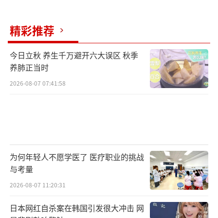
肺泡塌陷，从而导致部分人的死亡；久而久
之，人类就逐渐形成了叹息这种更深呼吸的模
精彩推荐
式，而这种深呼吸模式成功解决了肺泡塌陷的
问题。久而久之，普通呼吸—叹息这样交错的
今日立秋 养生千万避开六大误区 秋季
养肺正当时
呼吸模式，就成了人类自发的生理行为。
2026-08-07 07:41:58
无论我们是否给叹息附加上有关情绪的解
读，它都如此自然地一次次进行着。我们每个
人，都在无意识中通过一次次的叹息，刷新着
我们的呼吸状态。
为何年轻人不愿学医了 医疗职业的挑战
叹息和情绪，有什么关系？
与考量
2026-08-07 11:20:31
既然叹息是人体自然的生理行为，为什么
我们又会将它和情绪变化联系起来呢？这就要
日本网红自杀案在韩国引发很大冲击 网