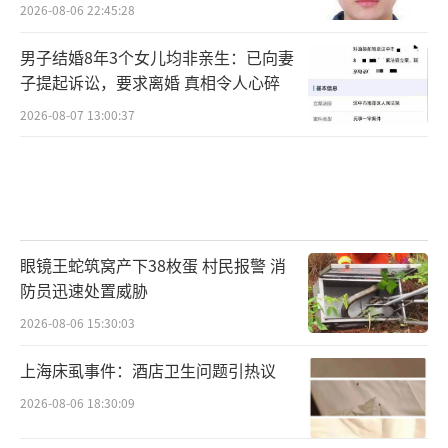
1、身体坐直，保持中立位，肩膀放松；
2026-08-06 22:45:28
男子结婚8年3个女儿均非亲生：已向妻
2、快吸慢呼，鼻吸口呼。
子提起诉讼，要求离婚 真相令人心碎
3、吸气时，尽量让空气充盈整个胸腔腹
2026-08-07 13:00:37
腔，推动横膈肌运动，而不是只有胸腔起伏。
4、呼气时，试着肋骨回收。
5、周而复始，重复着过程，单次练习五分
眼镜王蛇筑窝产下38枚蛋 村民报警 消
钟即可。
（责任编辑：卢其龙 CN070）
防员迅速处置威胁
2026-08-06 15:30:03
上海床虱事件：酒店卫生问题引热议
2026-08-06 18:30:09