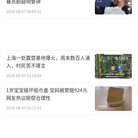
说到叹息经常发生的场景了——正是我们处于紧
暴悲剧敲响警钟
张、焦虑、疲惫等等“应激”状态时。
2026-08-07 10:45:32
当我们处于这些状态时，身体会不自觉地
处于应激紧张状态，不仅全身肌肉紧绷，在一
些比较极端的情况下，我们甚至会不自觉长期
屏息或浅呼吸，这就会让我们的身体处于一种
上海一处露营基地爆火，周末数百人涌
缺氧状态。
入，村民苦不堪言
2026-08-07 13:19:49
此时，深感不妙的身体就会将信号传递回
1岁宝宝碰坏纸巾盒 宝妈被索赔924元
大脑，而大脑就会指挥着我们来一次又深又猛
网友热议赔偿合理性
的呼吸，让新鲜的空气顺着气道一路直到肺
2026-08-07 10:22:51
部，为全身血液输送新鲜氧气，排出体内积蓄
过多的二氧化碳。
原本过度兴奋的交感神经缓
缓松弛下来，因为憋气而混沌的大脑而逐渐恢