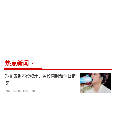
样，只是为了应对我们特定场景的一种呼吸模
式罢了。而且，不仅仅是我们人类会叹气，所
有哺乳动物都会。
仔细观察过自家毛孩子睡觉的铲屎官可能
就会发现，毛孩子们会在睡得憋气的时候突然
来一个长长的叹气，这可不是它们对这个家有
什么不满，单纯只是它们的身体发现：正常呼
热点新闻
吸的进气量已经不够了，赶紧来个叹息恶补一
下吧！这也正是人类身体同样会做的事情。
玲花累到不停喝水，曾毅闲到和伴舞猜
拳
因此，一些研究者会将叹息称为“呼吸系
2026-08-07 10:29:30
统的重置器”。
叹息的最基础功能，就是维持
我们正常的呼吸模式，以一种深浅交替的方
式，平衡我们体内的氧气和二氧化碳含量。