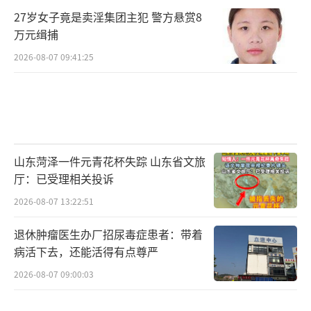
27岁女子竟是卖淫集团主犯 警方悬赏8
很多人在开始做某个艰难的任务前，都会
万元缉捕
狠叹一口气给自己加油鼓劲，别以为这只是一
2026-08-07 09:41:25
种精神胜利，科学家已经在研究中证实了，这
种行为确实有助于提高我们在任务中的认知能
力，从而提高我们在任务中的表现。
有趣的是，似乎只有通过鼻子吸气才有效
山东菏泽一件元青花杯失踪 山东省文旅
果，用嘴呼吸却没有类似的效果。这或许是因
厅：已受理相关投诉
为这两种吸气模式所激活的大脑区域不同。
2026-08-07 13:22:51
总而言之，每一次叹息，不仅能改变我们
退休肿瘤医生办厂招尿毒症患者：带着
病活下去，还能活得有点尊严
的呼吸状态，还能让我们的身体状态从内而外
2026-08-07 09:00:03
地进行一次状态刷新，让我们的身心得到一
次“加红加蓝”的更新。