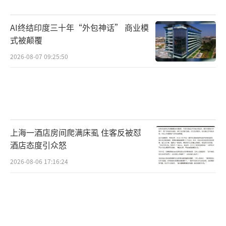
相比我们寻常的呼吸，叹息所进行的呼吸
AI终结印度三十年“外包神话” 商业模
更深、更重，一次叹息差不多能达到寻常呼吸
式被颠覆
两倍的进气量，这不仅能使肺部充满空气让我
2026-08-07 09:25:50
们获取到更多的新鲜空气，还能让肺部那些平
时用不到的肺泡也能得到更充分地激活，而这
有助于预防肺泡塌陷，对于我们肺部的健康可
是大大的有好处。
上海一酒店房间爬满床虱 住客反被怼
没事多叹气，你的肺真的会感谢你！
酒店态度引众怒
2026-08-06 17:16:24
因为无论是普通呼吸、叹息还是喘息都共
用一套作用路径，有科学家甚至提出了一个有
趣的猜想：最初，人类只有普通的浅呼吸一种
呼吸模式，但过浅的呼吸会导致肺部中的部分