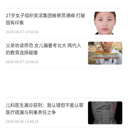
复正常，此时，我们应激的状态也得以缓解。
27岁女子组织卖淫集团被悬赏通缉 打破
叹气，确实是因为焦虑、紧张、压力等等
固有印象
情绪，但与其说叹气是一种糟糕的信号，不如
2026-08-07 13:52:02
说是我们的身体在积极自救。
父亲劝读师范 女儿偏要考北大 两代人
正如前文所说，适当的叹气能有助于减少
的教育选择碰撞
负面情绪。在从糟糕的状态转向更舒适的状态
2026-08-07 10:04:10
时，叹气也能有助于我们更好完成这次情绪爬
升。一声长长的叹息，能帮助我们更快地从低
迷状态转向愉快的状态。此时，如果再加上一
个长长的伸懒腰，那效果更是超级加倍。
儿科医生漏诊获刑：我认错但不能认罪
除了情绪上的改变，科学家们的进一步研
医疗疏漏与刑事责任之争
究还发现，
叹息，还有助于提高我们的认知能
2026-08-06 13:45:15
力。