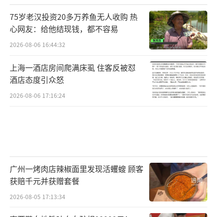
75岁老汉投资20多万养鱼无人收购 热
心网友：给他结现钱，都不容易
2026-08-06 16:44:32
上海一酒店房间爬满床虱 住客反被怼
酒店态度引众怒
2026-08-06 17:16:24
广州一烤肉店辣椒面里发现活蠼螋 顾客
获赔千元并获赠套餐
2026-08-05 17:13:34