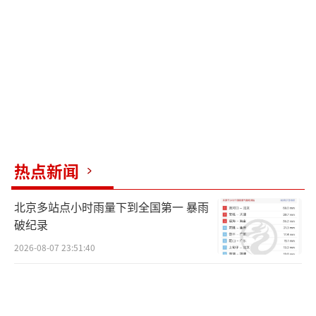
孩子减免托管费用，展现了教育的人文关怀。
教育局领导强调，关注并解决民众的实际
困难，是提升教育满意度的关键。今年暑期托
管班的成功运行，正是该区安心托幼政策有效
实施的一个缩影，既为家长提供了切实帮助，
也为幼儿创造了一个促进全面发展、展现个性
的温馨环境。未来，教育局将以创建国家学前
热点新闻
教育普及普惠区为契机，持续推动安心托幼行
北京多站点小时雨量下到全国第一 暴雨
动，让高质量的幼儿托管服务成为惠及千家万
破纪录
户的常规举措。
2026-08-07 23:51:40
教育局暑假招教师照看干部子女！
（责任编辑：卢其
龙 CN070）