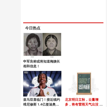
今日热点
申军良称或将知道梅姨长
相和信息！
皇马双喜临门！接近续约
北京明日立秋，云量增
维尼修斯 1.4亿签迪奥曼
多，将有雷雨天气出没 高