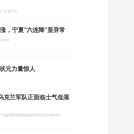
1 10:29:15
地上涨，宁夏"六连降"显异常
28:56
武状元力量惊人
乌克兰军队正面临士气低落
士气低落和临阵脱逃的困境
2024-09-09