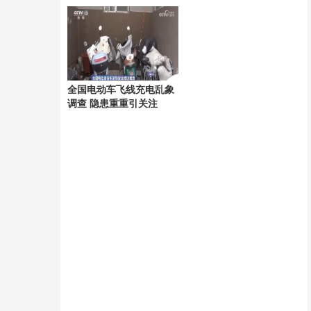
德达协议 即将官宣 潜力
温预警持续生效
新星加盟引发期待
全国电动车飞线充电乱象
调查 隐患重重引关注