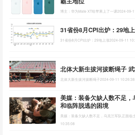
霸主地位
博主：华为Mate XT给苹果上了一课
2024-09-1
31省份8月CPI出炉：29
31省份8月CPI出炉：29地上涨
2024-09-11 10:
北体大新生拔河拔断绳子 
北体大新生拔河拔断绳子
2024-09-11 10:26:38
美媒：装备欠缺人数不足，
和临阵脱逃的困境
美媒：装备欠缺人数不足，乌克兰军队正面临
10:35:08