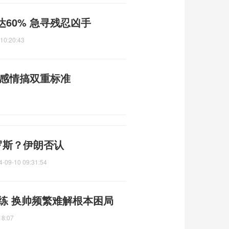
60% 急寻残忍凶手
10:20:43
足感情搞双重标准
罗斯？伊朗否认
4-09-10 09:31:54
教练 换帅频繁难解根本困局
18:07