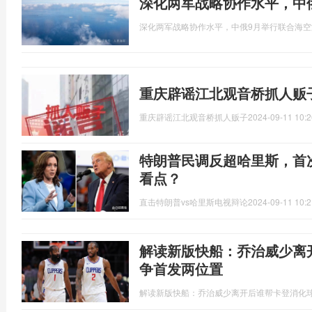
深化两军战略协作水平，中
深化两军战略协作水平，中俄9月举行联合海空
重庆辟谣江北观音桥抓人贩
重庆辟谣江北观音桥抓人贩子
2024-09-11 10:2
特朗普民调反超哈里斯，首
看点？
直击特朗普vs哈里斯电视辩论
2024-09-11 10:2
解读新版快船：乔治威少离
争首发两位置
解读新版快船：乔治威少离开后谁帮卡登消化球