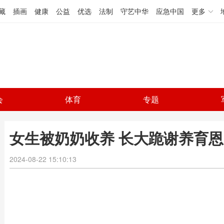
藏
插画
健康
公益
优选
法制
守艺中华
应急中国
更多
会
体育
专题
女生被奶奶收养 长大跪谢养育恩
2024-08-22 15:10:13