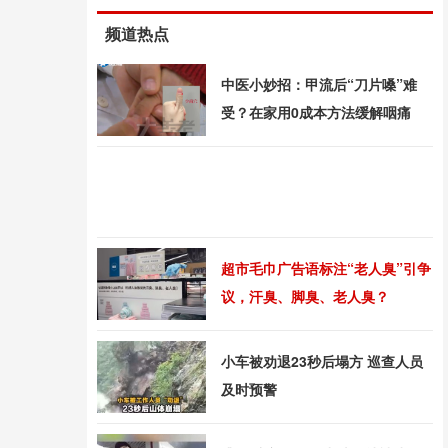
频道热点
中医小妙招：甲流后“刀片嗓”难
受？在家用0成本方法缓解咽痛
超市毛巾广告语标注“老人臭”引争
议，汗臭、脚臭、老人臭？
小车被劝退23秒后塌方 巡查人员
及时预警