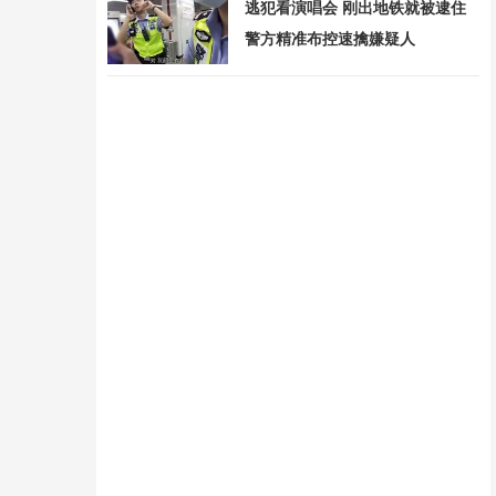
逃犯看演唱会 刚出地铁就被逮住
警方精准布控速擒嫌疑人