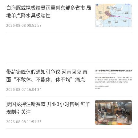
了粉色卵团。“这就是福寿螺的卵。”赵明明
白海豚或携极端暴雨重创东部多省市 局
地单点降水具极端性
称，各种淡水螺他们卖了十来年。近年来，田
2026-08-08 08:51:57
螺数量减少，野外水域的福寿螺越来越多。带
壳福寿螺，因外形容易被发现，他们主卖去壳
的福寿螺冻肉，四季可供，“一年可卖几百
吨”。
带薪错峰休假通知引争议 河南回应 直
加工厂位于岩汪湖镇黄芦山村，门口挂
面“不敢休、不能休、休不均”痛点
着“汉寿县森湘种养专业合作社”的牌子。工
2026-08-07 16:04:34
商信息显示，该社成员可开展水稻、龙虾、水
产养殖（不含水生、野生动物及国家禁止类项
贾国龙押注新赛道 开业3小时售罄 鲜羊
目）；开展种植、养殖技术交流和信息咨询服
现制引关注
务。2022年7月，其已被汉寿县市场监管局列为
2026-08-08 11:51:35
经营异常。