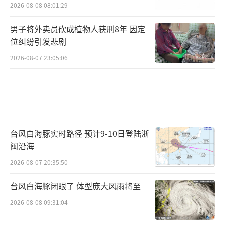
称重，再送入加工厂深处的几个大型冷库中。
2026-08-08 08:01:29
赵明明称，一个工人一天可以搞近千斤。
男子将外卖员砍成植物人获刑8年 因定
记者进入的一个冷库中，摆放着上百筐冻
位纠纷引发悲剧
螺肉，和一些小规格塑封包装的蚌肉。赵明明
2026-08-07 23:05:06
称，可以为记者定制同款小包装福寿螺
肉，“一包200克，这种就属于预制菜，价格贵
一点”。
赵明明称，现场的这些螺肉是田螺和福寿
台风白海豚实时路径 预计9-10日登陆浙
闽沿海
螺肉混掺。但根据前述生物学特征，实际上现
场的几乎所有的螺肉都是福寿螺，大小不一，
2026-08-07 20:35:50
部分还带有粉红的卵巢残块。这些加工好的冻
台风白海豚闭眼了 体型庞大风雨将至
螺肉，有些被批发去农贸市场，更多的是下游
2026-08-08 09:31:04
厂商直接派车来拉货。“像有预制菜的厂家，