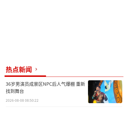
口较大，椎尾平而短促，头部的吻前端有一对
叉状唇须，“相似触角”，两侧有一对细长触
角。成熟的卵粒呈粉红色至鲜红色，排出体外
后，相互粘连成椭圆形块状。而田螺螺口相对
较小，椎尾长而尖。没有唇须，只有一对触
角。卵粒呈透明色，不易被看到。
村里的福寿螺加工厂
热点新闻
汉寿县位于湖南省西北部，地处洞庭西
36岁男演员成景区NPC后人气爆棚 重新
滨，沅、澧两水尾闾，水资源丰富。当地的花
找到舞台
木兰蔬菜批发市场及周边沿街一带，聚集着众
2026-08-08 08:50:22
多水产商户。
黎生（化名）所在的档口，专卖田螺、石