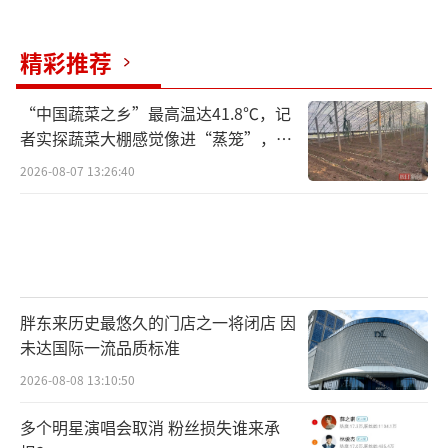
心，“加工厂是通过贩子收的。像这样死的，
我们就卖给收福寿螺的，懂了没有？”
精彩推荐
在相距十余公里的汉寿县和平桥一带，张
“中国蔬菜之乡”最高温达41.8℃，记
军（化名）是出名的“螺”贩子。张军称，附
者实探蔬菜大棚感觉像进“蒸笼”，有
村民称只能凌晨两点起来干活
近上百公里，就他和几个合伙人在搞“螺”批
2026-08-07 13:26:40
发生意。“不管是哪来的，只要有（货）我就
收。”他说。
岩汪湖镇黄芦山村里的福寿螺加工厂，女
工快速筛选桌上成堆的福寿螺肉。
胖东来历史最悠久的门店之一将闭店 因
未达国际一流品质标准
张军在路口开了一间小超市，主要卖烟
2026-08-08 13:10:50
酒。而店外摆着台秤、小型滚筒筛选机，堆放
多个明星演唱会取消 粉丝损失谁来承
着装有螺的货框、塑料篮和蛇皮袋，俨然是一