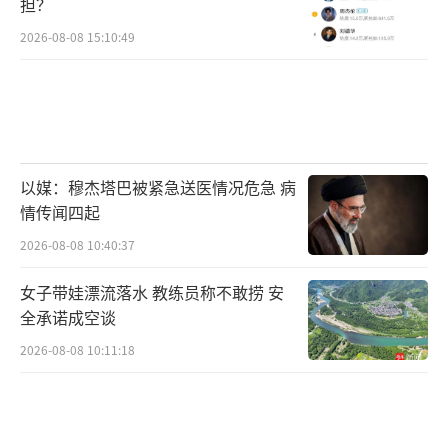
担？
派生鲜档口的景象。
2026-08-08 15:10:49
在张军这里，带壳福寿螺每斤卖5毛钱，物
流和加工费另算。粗加工好的福寿螺冻肉，每
斤4元。标准发货件为30斤一包，用蛇皮袋装。
田螺的价格则要贵很多，带壳的每斤3元，
以媒：穆杰塔巴被紧急送医情况危急 病
冻肉每斤10元。
情传闻四起
2026-08-08 10:40:37
常被用做嗦螺的环棱螺，价格更贵。张军
说，环棱螺他只卖粗加工好的，每斤14元。店
女子带娃漂流落水 教练员称不敢捞 安
全承诺成空谈
铺一侧搭的简易篷下，9位女工正围坐着挑螺
肉，蚊蝇乱飞，一位老年妇女的头发上还粘着
2026-08-08 10:11:18
几个螺盖。
店门外角落有个老旧的冷库，里面摞着蛇