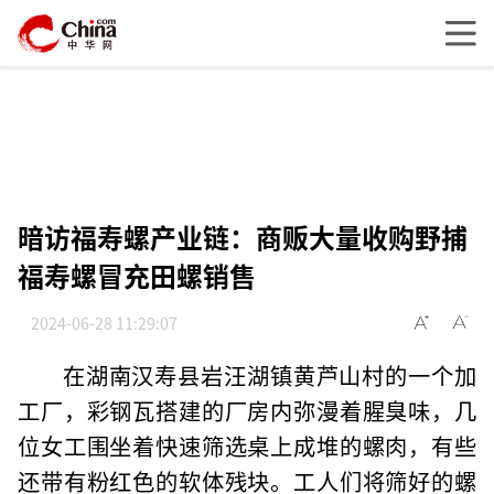
暗访福寿螺产业链：商贩大量收购野捕
福寿螺冒充田螺销售
2024-06-28 11:29:07
在湖南汉寿县岩汪湖镇黄芦山村的一个加
工厂，彩钢瓦搭建的厂房内弥漫着腥臭味，几
位女工围坐着快速筛选桌上成堆的螺肉，有些
还带有粉红色的软体残块。工人们将筛好的螺