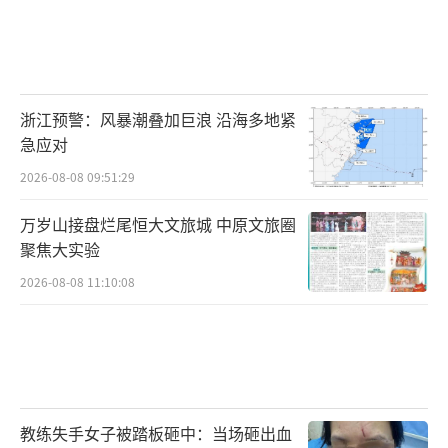
都是整车来拉”，赵明明说。张军也提到，多
为当地的厂家来拉货。“（一些）串串店里的
都是福寿螺。”
当记者索要第三方检测报告时，张军称，
浙江预警：风暴潮叠加巨浪 沿海多地紧
急应对
需要可以找人开具，但要加税点，“我们卖了
2026-08-08 09:51:29
这么多年都没开过，还是照样卖。但我知道有
人要，食品厂要，前几天成都的一家饭店刚问
万岁山接盘烂尾恒大文旅城 中原文旅圈
我要。”
聚焦大实验
2026-08-08 11:10:08
他给记者发来了两份近期刚做的有关寄生
虫、金属残留物及菌落的检测报告。样品名均
为“大螺肉”，未写明是福寿螺肉或田螺肉。
委托单位均为“汉寿县湘缘特种水产品加工
厂”——和前述两家企业均为同一法定代表人。
教练失手女子被踏板砸中：当场砸出血