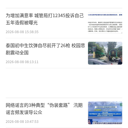
皮袋，脏兮兮的塑料筐里放着不同的冻螺肉，
敞露堆放在地上。“库里有100多吨”，张军随
为增加满意率 城管局打12345投诉自己
五年造假被曝光
手拿起一大板福寿螺冻肉，有些还带有发红的
2026-08-08 15:38:35
卵巢残块，“要多少有多少，十吨二十吨，随
便你说。”张军称，福寿螺因为价格过于便
泰国初中生饮弹自尽前开了26枪 校园悲
宜，在当地根本没人养殖，河沟渠塘随处可
剧震动全国
捞，一年四季都有，冬天量少。
2026-08-08 08:13:11
超市只是回收站，真正的加工厂在村里。
张军称，他们一天要加工上万斤福寿螺肉，但
这几天当地环保查得严，“就没搞了。”见记
者一再坚持，张军叫来了合伙人赵明明（化
网络谣言的3种典型“伪装套路” 汛期
名），开货车载记者去厂里参观。
谣言频发误导公众
2026-08-08 10:47:53
车在乡道穿梭，记者见到一些沟壁上挂满