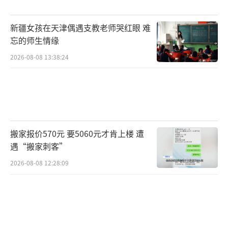
螺等淡水螺。“福寿螺有，麻烦，不太想
弄”，黎生说，福寿螺没人养，全是野外捕
新疆女孩在天津偶遇支教老师哭红眼 难
捞，量大。他可以找人拿货，但只卖带壳的鲜
忘的师生情缘
货，不提供检测报告，不含运费，每斤1块多
2026-08-08 13:38:24
钱。
“那个东西不能吃，不卫生，而且查得
严。”黎生称，福寿螺的加工厂藏在乡里，一
般人找不到，也不卖给陌生散户，“都是厢
搬家报价570元 要5060元才肯上楼 遭
车，几十吨的挂车来拉货”，加工时很臭，环
遇“搬家刺客”
保不达标，因此当地抓得严，不让办厂。
2026-08-08 12:28:09
岩汪湖镇黄芦山村里的福寿螺加工厂，处
理好的福寿螺肉被成框放在冷库里。
黎生弯腰从螺堆中挑出一颗，摊在手