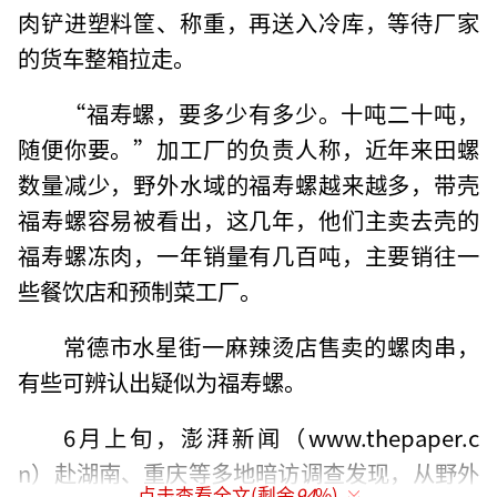
肉铲进塑料筐、称重，再送入冷库，等待厂家
的货车整箱拉走。
“福寿螺，要多少有多少。十吨二十吨，
随便你要。”加工厂的负责人称，近年来田螺
数量减少，野外水域的福寿螺越来越多，带壳
福寿螺容易被看出，这几年，他们主卖去壳的
福寿螺冻肉，一年销量有几百吨，主要销往一
些餐饮店和预制菜工厂。
常德市水星街一麻辣烫店售卖的螺肉串，
有些可辨认出疑似为福寿螺。
6月上旬，澎湃新闻（www.thepaper.c
n）赴湖南、重庆等多地暗访调查发现，从野外
点击查看全文(剩余
94
%)