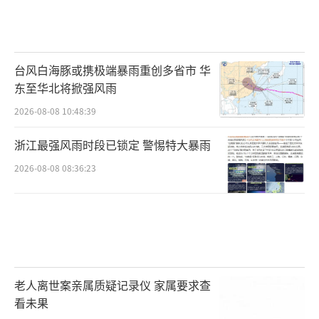
澎湃新闻注意到，该加工厂附近还挂
有“汉寿县湘缘特种水产品有限公司”的招
牌。经营范围包含：水产品批发、零售。
台风白海豚或携极端暴雨重创多省市 华
东至华北将掀强风雨
岩汪湖镇黄芦山村里的福寿螺加工厂，工
2026-08-08 10:48:39
人们给正过筛、称重福寿螺肉。
浙江最强风雨时段已锁定 警惕特大暴雨
加工厂弥漫着腥臭味，地上一摊摊乳白色
2026-08-08 08:36:23
污水。赵明明紧跟着记者，现场十余名工人都
是当地村民，各自干着手上的活，对记者的提
问沉默不语。9名女工分成两组，围坐着快速筛
选桌上成堆的螺肉，去除残余螺壳等杂质。不
断有人拉着满满一筐螺肉前来，倒在桌上。筛
老人离世案亲属质疑记录仪 家属要求查
好的螺肉被人铲进塑料筐，按每筐30斤的规格
看未果