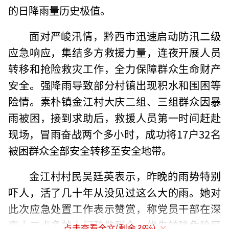
的日降雨量历史极值。
面对严峻汛情，黔西市迅速启动防汛二级
应急响应，集结多方救援力量，连夜开展人员
转移和抢险救灾工作，全力保障群众生命财产
安全。强降雨导致部分村镇出现积水和围困等
险情。素朴镇金江村大庆二组、三组群众因暴
雨被困，接到求助后，救援人员第一时间赶赴
现场，冒雨奋战两个多小时，成功将17户32名
被困群众全部安全转移至安全地带。
金江村村民吴廷英表示，昨晚的雨势特别
吓人，活了几十年从没见过这么大的雨。她对
此次应急处置工作表示赞赏，称党员干部在深
夜十二点多就上门疏散群众，优先转移危险区
点击查看全文(剩余
38
%)