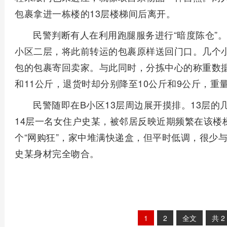
包裹拿进一栋楼的13层楼梯间后离开。
民警判断有人在利用跑腿服务进行“暗度陈仓”
小区二层，将此前转运的包裹原样送回门口。几个
包的包裹寄回卖家。与此同时，分拣中心的称重数据
和11公斤，退货时却分别降至10公斤和9公斤，重
民警随即在B小区13层周边展开摸排。13层
14层一名女住户史某，被邻居反映近期频繁在该楼
个“网购狂”，家中堆满快递盒，但平时低调，很少
史某身材完全吻合。
1
2
全文
共
2