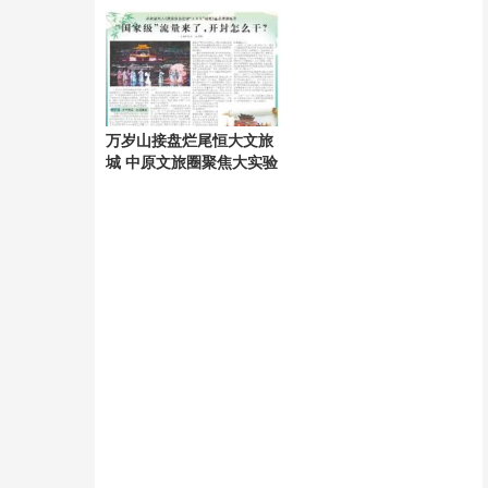
奴情结
万岁山接盘烂尾恒大文旅
城 中原文旅圈聚焦大实验