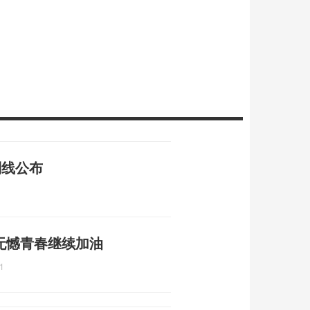
制线公布
无憾青春继续加油
1