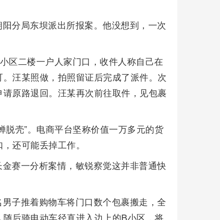
朝阳分局东坝派出所报案。他没想到，一次
A小区二楼一户人家门口，收件人称自己在
可。汪某照做，拍照留证后完成了派件。次
申请原路退回。汪某再次前往取件，见包裹
蝉脱壳”。电商平台坚称价值一万多元的货
扣，还可能丢掉工作。
长金赛一分析案情，敏锐察觉这并非普通快
名男子推着购物车将门口数个包裹搬走，全
人随后骑电动车径直进入边上的B小区，将