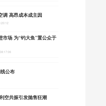
空调 高昂成本成主因
:20:12
市场 为“钓大鱼”置公众于
08:17:06
制线公布
重利空共振引发抛售狂潮