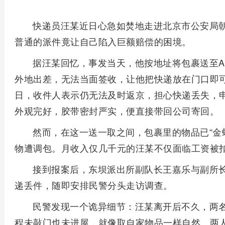
快递员汪某近日心急如焚地走进北京市公安局
普通的派件竟让自己陷入巨额赔偿的困境。
据汪某回忆，事发当天，他按地址将包裹送至
外地出差，无法当面签收，让他把快递放在门口即
日，收件人表示仍无法及时返京，担心快递丢失，
外观完好，胶带密封严实，便直接带回公司寄回。
然而，在这一送一取之间，包裹里的物品已“金
物遭调包。月收入仅几千元的汪某不仅面临工资被
接到报案后，东坝派出所副队长王嘉乐与副所
递丢件，随即安排民警分头走访调查。
民警发现一个诡异细节：汪某离开后不久，两
程未敲门也未进屋，就像取自家物品一样自然。两