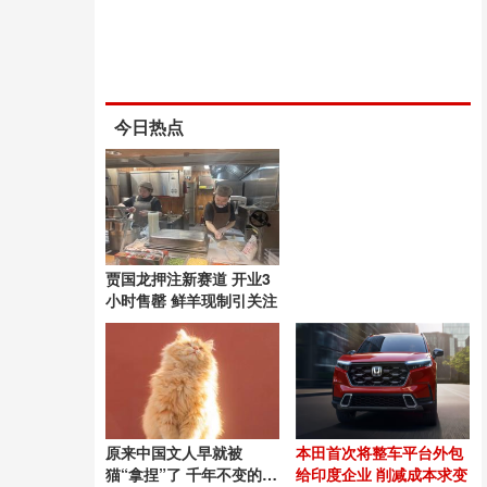
今日热点
贾国龙押注新赛道 开业3
小时售罄 鲜羊现制引关注
原来中国文人早就被
本田首次将整车平台外包
猫“拿捏”了 千年不变的猫
给印度企业 削减成本求变