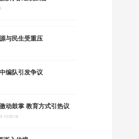
1
能源与民生受重压
空中编队引发争议
激动鼓掌 教育方式引热议
5 10:33:18