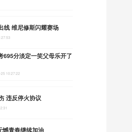
出线 维尼修斯闪耀赛场
:27:53
695分淡定一笑父母乐开了
-25 10:27:22
伤 违反停火协议
32:31
无憾青春继续加油