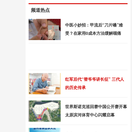
频道热点
中医小妙招：甲流后“刀片嗓”难
受？在家用0成本方法缓解咽痛
红军后代“替爷爷讲长征” 三代人
的历史传承
世界斯诺克巡回赛中国公开赛开幕
太原滨河体育中心闪耀启幕