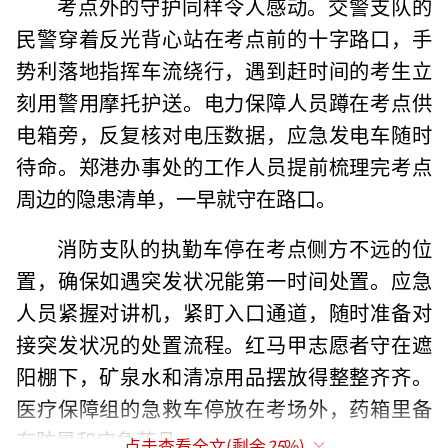
考点外的守护同样令人感动。交警支队的
民警穿着反光背心站在考点前的十字路口，手
势利落地指挥车流绕行，遇到赶时间的考生立
刻用警用摩托护送。电力保障人员蹲在考点供
电箱旁，反复核对电压数据，应急发电车随时
待命。郑港办事处的工作人员提前梳理完考点
周边的隐患清单，一早就守在路口。
消防支队的执勤车停在考点侧方不远的位
置，确保如遇突发状况能第一时间处置。应急
人员紧握对讲机，紧盯入口通道，随时准备对
接突发状况的处置流程。红马甲志愿者守在遮
阳棚下，矿泉水和清凉用品摆放得整整齐齐。
医疗保障组的急救车停放在考场外，药箱里备
有防暑和应急药品。
点击查看全文(剩余
25
%)