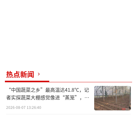
考完即“解放”的学生们，一路小跑向家
长奔来。同样只考一天的邬洋洋收到两大束
花，开心地笑着，家人用满满的仪式感迎接
她。
但高考提前结束并不意味着彻底放松，这
些“一日考完”的考生接下来还要参加强基计
划以及部分学校的自主招生考试，依然闲不下
热点新闻
来。吴同学接过爸爸递来的鲜花后非常开心，
她打算晚上回家跟父母商量一下，再确定明天
“中国蔬菜之乡”最高温达41.8℃，记
还参不参加考试。梁效保则坚持明天继续考，
者实探蔬菜大棚感觉像进“蒸笼”，有
村民称只能凌晨两点起来干活
他笑称自己成了“团宠”，一家人包括表弟在
2026-08-07 13:26:40
内共七个人来接他，庆祝他顺利度过高考第一
天，场面热闹又温馨。