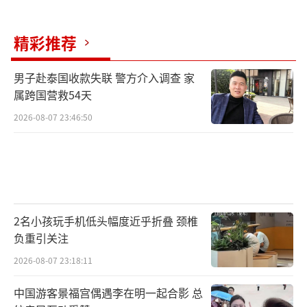
儿。不过，也有考生表示题目难度尚可，“我
觉得比春考好。”
精彩推荐
相比大多数家长的严肃紧张，建平中学考
男子赴泰国收款失联 警方介入调查 家
点送考的李先生表情轻松。他表示，数学是自
属跨国营救54天
己孩子相对擅长的科目，平时成绩也比较稳
2026-08-07 23:46:50
定，心里还算踏实。对于孩子的暑假计划，李
先生说可能会跟同学一起出去玩一玩，不管怎
么样，结束了总归要放松一下。
（责任编辑：0764）
2名小孩玩手机低头幅度近乎折叠 颈椎
负重引关注
2026-08-07 23:18:11
中国游客景福宫偶遇李在明一起合影 总