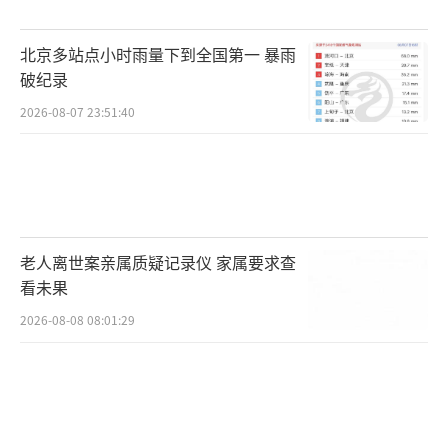
位于浦东新区的建平中学考点外，家长张
女士手捧鲜花站在人群中，女儿刚走出考场便
北京多站点小时雨量下到全国第一 暴雨
把鲜花送上。张女士说：“这束花是特意给女
破纪录
儿买的。她春考后英语已经免修，今天考完，
2026-08-07 23:51:40
对她而言高考基本就结束了。所以心理上今天
考完就已经很轻松了，但我们打算让孩子走完
整个考试流程，来的时候就带了束花，高兴一
下。”
老人离世案亲属质疑记录仪 家属要求查
看未果
谈及高考首日试卷难易程度，有的考生表
示上午的语文科目比较简单，下午的数学
2026-08-08 08:01:29
则“有点难”。一名考生无奈地感慨：“这次
数学真的太难了，给我做‘力竭’了。”还有
考生提到题目题干很长，读懂题目都要一会