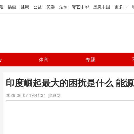
藏
插画
健康
公益
优选
法制
守艺中华
应急中国
更多
会
体育
专题
印度崛起最大的困扰是什么 能
2026-06-07 19:41:34
搜狐网