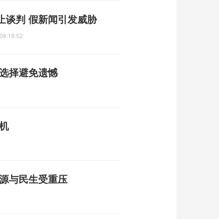
止谈判 假新闻引发威胁
08:18:52
性选择避免遗憾
机
能源与民生受重压