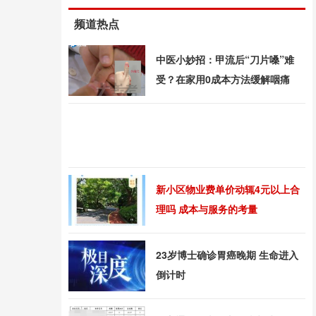
频道热点
中医小妙招：甲流后“刀片嗓”难
受？在家用0成本方法缓解咽痛
新小区物业费单价动辄4元以上合
理吗 成本与服务的考量
23岁博士确诊胃癌晚期 生命进入
倒计时