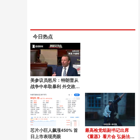
今日热点
美参议员怒斥：特朗普从
战争中牟取暴利 外交政策
成筹码
芯片小巨人飙涨450% 首
最高检党组副书记出席
日上市表现亮眼
《重器》看片会 弘扬法治