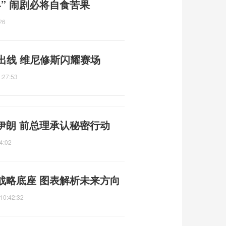
” 闹剧必将自食苦果
26
出线 维尼修斯闪耀赛场
:27:53
伊朗 前总理承认秘密行动
4:02
战略底座 图表解析未来方向
10:42:32