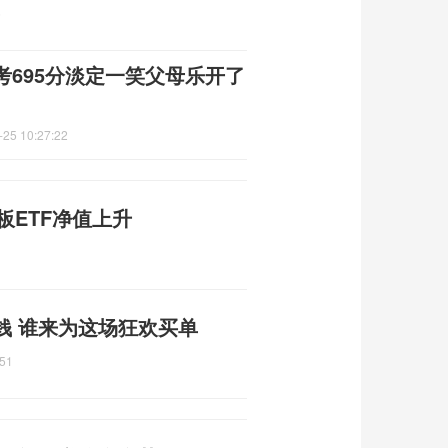
6
695分淡定一笑父母乐开了
-25 10:27:22
板ETF净值上升
钱 谁来为这场狂欢买单
:51