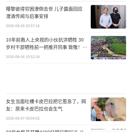
曝黎彼得穷困潦倒去世 儿子露面回应
澄清传闻与后事安排
2026-08-06 20:57:16
10年前救人上央视的小伙抗洪牺牲 30
岁村干部牺牲前一把推开同事 致敬！送
别！
2026-08-06 10:52:34
女生当面吐槽卡皮巴拉把它惹急了，网
友：原来卡皮巴拉也会生气
2026-08-07 09:04:52
80后女柜员获聘4200亿银行副行长 从