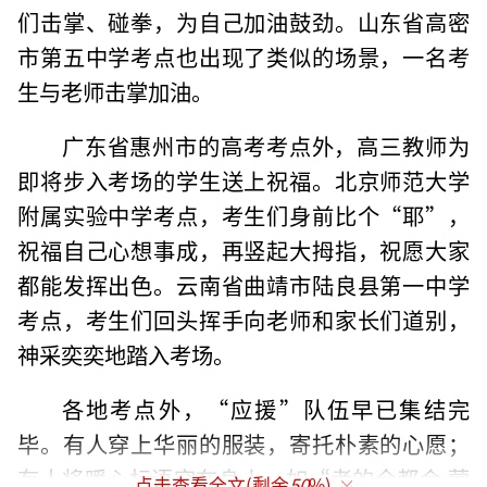
们击掌、碰拳，为自己加油鼓劲。山东省高密
市第五中学考点也出现了类似的场景，一名考
生与老师击掌加油。
广东省惠州市的高考考点外，高三教师为
即将步入考场的学生送上祝福。北京师范大学
附属实验中学考点，考生们身前比个“耶”，
祝福自己心想事成，再竖起大拇指，祝愿大家
都能发挥出色。云南省曲靖市陆良县第一中学
考点，考生们回头挥手向老师和家长们道别，
神采奕奕地踏入考场。
各地考点外，“应援”队伍早已集结完
毕。有人穿上华丽的服装，寄托朴素的心愿；
有人将暖心标语穿在身上，如“考的全都会 蒙
点击查看全文(剩余
50
%)