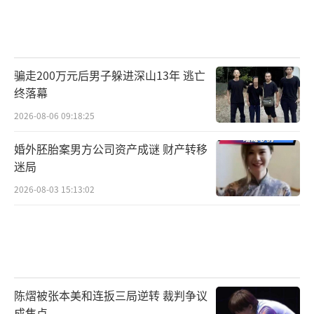
骗走200万元后男子躲进深山13年 逃亡
终落幕
2026-08-06 09:18:25
婚外胚胎案男方公司资产成谜 财产转移
迷局
2026-08-03 15:13:02
陈熠被张本美和连扳三局逆转 裁判争议
成焦点