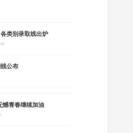
布 各类别录取线出炉
:46
制线公布
无憾青春继续加油
1