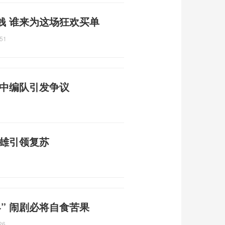
钱 谁来为这场狂欢买单
:51
空中编队引发争议
双雄引领复苏
” 闹剧必将自食苦果
26