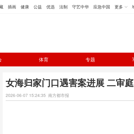
藏
插画
健康
公益
优选
法制
守艺中华
应急中国
更多
会
体育
专题
女海归家门口遇害案进展 二审
2026-06-07 15:24:35
南方都市报