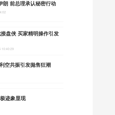
伊朗 前总理承认秘密行动
4:02
成接盘侠 买家精明操作引发
 10:40:29
重利空共振引发抛售狂潮
积极迹象显现
6