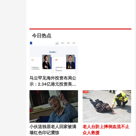
今日热点
马云罕见海外投资布局公
示：2.34亿港元投资美国
AI保险初创公司
小伙送独居老人回家被满
老人台阶上摔倒血流不止
墙红色印记震惊
众人救援