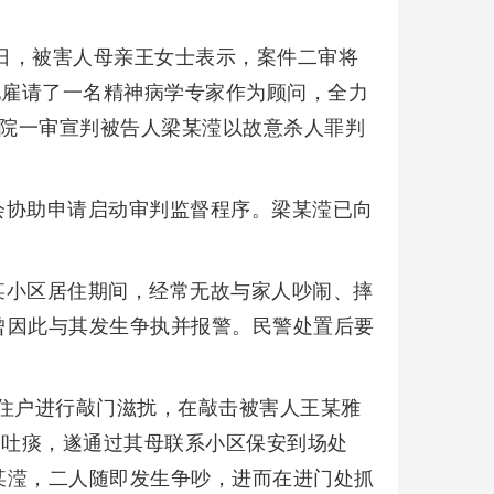
7日，被害人母亲王女士表示，案件二审将
她雇请了一名精神病学专家作为顾问，全力
都中院一审宣判被告人梁某滢以故意杀人罪判
会协助申请启动审判监督程序。梁某滢已向
某小区居住期间，经常无故与家人吵闹、摔
曾因此与其发生争执并报警。民警处置后要
他住户进行敲门滋扰，在敲击被害人王某雅
口吐痰，遂通过其母联系小区保安到场处
某滢，二人随即发生争吵，进而在进门处抓