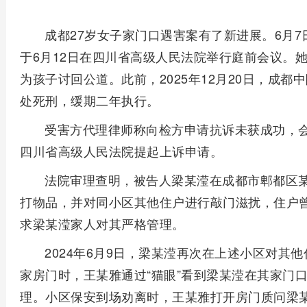
成都27岁女子家门口遇害案有了新进展。6月
于6月12日在四川省高级人民法院举行庭前会议。
为孩子讨回公道。此前，2025年12月20日，成
处死刑，缓期二年执行。
受害方代理律师称向检方申请抗诉未获成功，
四川省高级人民法院提起上诉申请。
法院审理查明，被告人梁某滢在成都市郫都区
打物品，并对同小区其他住户进行敲门滋扰，住户
求梁某滢家人对其严格管理。
2024年6月9日，梁某滢再次在上述小区对其
家房门时，王某雅通过“猫眼”看到梁某滢在其家门
理。小区保安到场劝离时，王某雅打开房门质问梁