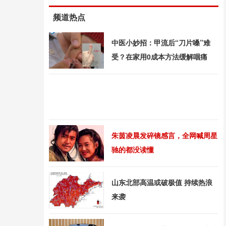
频道热点
中医小妙招：甲流后“刀片嗓”难
受？在家用0成本方法缓解咽痛
朱茵凌晨发碎镜感言，全网喊周星
驰的都没读懂
山东北部高温或破极值 持续热浪
来袭