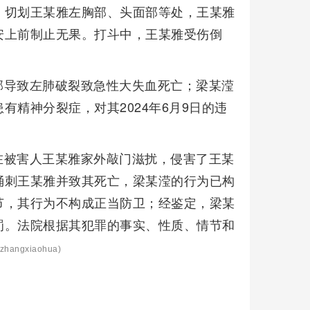
、切划王某雅左胸部、头面部等处，王某雅
安上前制止无果。打斗中，王某雅受伤倒
部导致左肺破裂致急性大失血死亡；梁某滢
精神分裂症，对其2024年6月9日的违
在被害人王某雅家外敲门滋扰，侵害了王某
捅刺王某雅并致其死亡，梁某滢的行为已构
节，其行为不构成正当防卫；经鉴定，梁某
罚。法院根据其犯罪的事实、性质、情节和
zhangxiaohua)