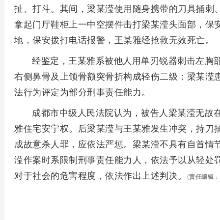
扯、打斗。其间，梁某滢使用随身携带的刀具捅刺
拿起门厅鞋柜上一中空摆件击打梁某滢头面部，保
地，保安拨打电话报警，王某雅经抢救无效死亡。
经鉴定，王某雅系被他人用单刃锐器刺击左胸
右侧鼻骨及上颌骨额突骨折构成轻伤二级；梁某滢患有
法行为评定为部分刑事责任能力。
成都市中级人民法院认为，被告人梁某滢无故
雅住宅安宁权。后梁某滢与王某雅发生冲突，持刀
成故意杀人罪，应依法严惩。梁某滢不具有自首情
滢作案时系限制刑事责任能力人，依法予以从轻处
对于社会的危害程度，依法作出上述判决。
(
责任编辑
：