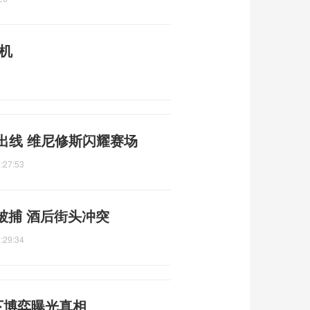
机
出线 维尼修斯闪耀赛场
:27:53
被捕 酒后街头冲突
:29:34
下博弈曝光真相