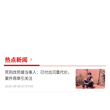
过一段时间实践后，这些科目有的因难度太大
无人报考，有的因技术专业不被重视，最后剩
下“明经”和“进士”两科。你以为难度降低
了？不可能！唐朝有句话叫“五十少进士”，
意思是五十岁考中进士科都算年轻的。明经科
靠死记硬背就能通关，相当于“基础背诵
题”；进士科却是“综合应用题+申论大作
热点新闻
文”，既要熟背几十万字的儒学经典，又要会
写诗赋、懂时政、能提治国对策。也难怪唐朝
死刑改死缓当事人：已付出沉重代价，
大半宰相全是进士科出身。除此之外，武则天
案件再审引关注
首创武举，古代高考正式分成文武双线。
2026-08-06 07:37:00
宋代开始减负但不降难度，砍掉了死记硬
背和作诗的科目，更加实务，重点看考生的时