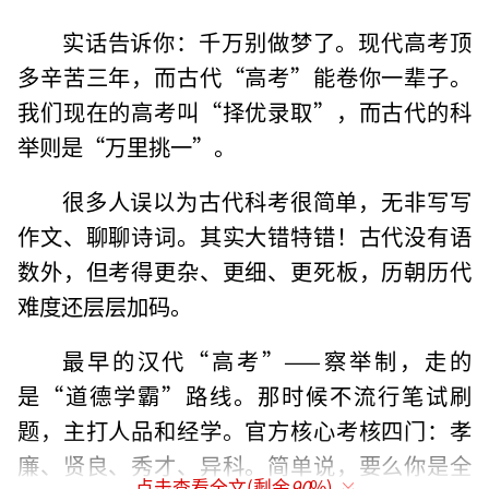
实话告诉你：千万别做梦了。现代高考顶
多辛苦三年，而古代“高考”能卷你一辈子。
我们现在的高考叫“择优录取”，而古代的科
举则是“万里挑一”。
很多人误以为古代科考很简单，无非写写
作文、聊聊诗词。其实大错特错！古代没有语
数外，但考得更杂、更细、更死板，历朝历代
难度还层层加码。
最早的汉代“高考”——察举制，走的
是“道德学霸”路线。那时候不流行笔试刷
题，主打人品和经学。官方核心考核四门：孝
廉、贤良、秀才、异科。简单说，要么你是全
点击查看全文(剩余
90
%)