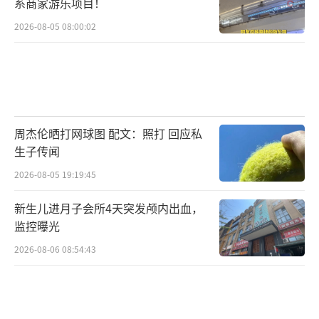
有了秀才身份，才算正式解锁高考报名资格，
系商家游乐项目！
摆脱“平民身份”，勉强算是半个读书人。
2026-08-05 08:00:02
第二关：乡试，三年一次的省级大考，又
称“秋闱”。考过就是举人，乡试第一名称解
元。这一步是无数古人的命运分水岭。秀才一
抓一大把，举人却是稀缺人才，哪怕止步举
周杰伦晒打网球图 配文：照打 回应私
人，也能保底当个基层小官，实现阶层跃升。
生子传闻
范进中举，一把年纪才考上，激动到疯癫，在
2026-08-05 19:19:45
古代真的是正常反应，这一关太难熬、太稀缺
新生儿进月子会所4天突发颅内出血，
了。
监控曝光
2026-08-06 08:54:43
第三关：会试，全国举人的巅峰对决，又
称“春闱”。各省学霸齐聚京城，三年一次同
台竞技，通关者封为贡士，会试第一名为会