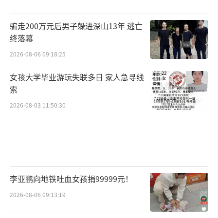
元。能走到这一步的，已经是全国顶尖的读书
人，妥妥的万里挑一。
骗走200万元后男子躲进深山13年 逃亡
终落幕
第四关：殿试，皇帝亲考的终极决赛。这
2026-08-06 09:18:25
是古代高考的最高光时刻，由皇帝亲自出题、
阅卷、排名，没有淘汰机制，只分名次。所有
女孩大学毕业游玩失联多日 家人急寻线
通关考生都是“天子门生”，身份含金量拉
索
满。最终分出三甲排名：一甲状元、榜眼、探
2026-08-03 11:50:30
花，称进士及第；二甲进士出身，三甲同进士
出身，全部直接入朝为官，真正实现“朝为田
舍郎，暮登天子堂”。
整套流程走完，最快也要十几年，大部分
李亚鹏向地铁吐血女孩捐99999元！
人耗上二三十年都是常态。别人高考两天结
2026-08-06 09:13:19
束，古人高考，耗尽半生都是常态。蒲松龄自