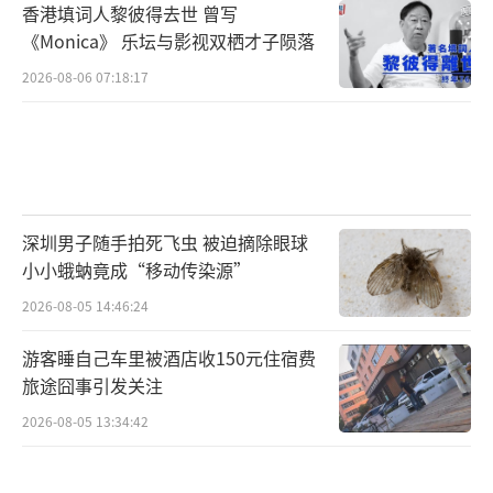
从19岁考中秀才后，从21岁一直到63岁，参加
香港填词人黎彼得去世 曾写
《Monica》 乐坛与影视双栖才子陨落
乡试16次，却屡试不中。直到72岁时，才破例
补为岁贡生。
2026-08-06 07:18:17
如果说考试流程是一个漫长的、耗费精力
的过程，那具体到每一场考试，更是对考生身
心的折磨。会试在京城举行，偏远学子进京考
试，徒步数月、风餐露宿，遭遇暴雨、山洪、
深圳男子随手拍死飞虫 被迫摘除眼球
小小蛾蚋竟成“移动传染源”
劫匪都是常态，不少人还没到考场，就直接遗
2026-08-05 14:46:24
憾出局。
游客睡自己车里被酒店收150元住宿费
好不容易赶到考场，迎接他们的是狭小压
旅途囧事引发关注
抑的号舍。每间号舍不足两平方米，桌椅床三
2026-08-05 13:34:42
合一，明清乡试、会试均有三场考试，考生一
场考试就要在号舍里连续待上三天两晚，三场