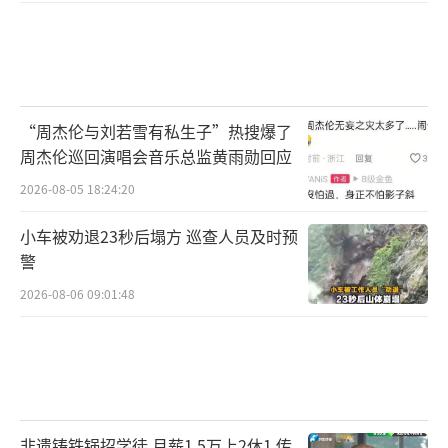
6%。很多人考了一辈子，最后还是个童生，终
生无缘仕途。
第二难：背诵量爆炸，纯靠死磕硬熬。现
代高中生三年背诵量，在古人面前根本不值一
“周杰伦与刘若雪有私生子”热搜爆了
提。像明清考试，古代考生必须全文背诵“四
周杰伦巡回演唱会音乐总监黄雨勋回应
书”“五经”等经典，总字数超40万字，还要
2026-08-05 18:24:20
熟读数倍于原文的注释、史书、文论。不仅要
小车被劝退23秒后塌方 巡查人员及时预
背得滚瓜烂熟，还要精准理解、灵活运用，写
警
错一个字、理解偏一点，直接失分落榜。日复
2026-08-06 09:01:48
一日的背诵、刷题、练笔，没有假期、没有减
负，全靠死磕。
第三难：天生不公平，出身直接关闭考试
之门。现代高考凭分数说话。古代科考自带多
非遗铸铁锅招学徒 月薪1.5万上2休1 传