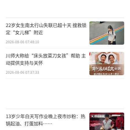
试下来就是九天六晚。每场考完才能短暂外出
休整。考场不包三餐，学子自备口粮，富家考
生点心肉食样样齐全，寒门书生只能自带粗
22岁女生南太行山失联已超十天 搜救锁
粮，就地生火做饭。而且考试容错率极低，写
定“女儿梯”附近
字跨页、格式出错、卷面潦草，直接取消成
2026-08-06 07:48:10
绩。蒲松龄有一次落榜就是因为书写越页，半
川师大称给“床头放菜刀女孩”帮助 主
生科考屡屡折戟，实在令人唏嘘。
动提供支持与关怀
2026-08-06 07:37:33
古代科考的配套规则也十分人性化且严
谨。为了防作弊，宋朝发明了“糊名+誊录”黑
科技，封住考生姓名，专人重新抄写试卷，杜
绝考官认字迹、走关系；考前考生统一沐浴换
衣、严查夹带，比现代安检还严格。落榜考生
13岁少年白天写作业晚上夜市炒粉：热
还能在十天内查试卷、看评语，搞明白自己输
锅起油、打蛋加料……