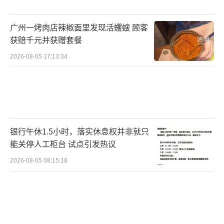
政见解、治国思路，相当于把“死读书”的书
呆子直接筛掉。武举也升级改版，不再只比谁
广州一烤肉店辣椒面里发现活蠼螋 顾客
力气大、骑术好，必须熟读兵法、懂谋略，真
获赔千元并获赠套餐
正实现“文武双全”的选拔标准。
2026-08-05 17:13:34
最折磨人的还得是明清的八股文模式，堪
称古代考试的“终极枷锁”。这时候科考彻底
固定套路，考题100%出自四书五经，标准答案
被朱熹的注解锁死，多一句私货、多一点自己
银行午休1.5小时，落实休息权并非就只
的想法，直接判不及格。而且八股文格式严苛
能关停人工柜台 试点引发热议
到变态：全文固定八个段落，对仗、句式、字
2026-08-05 08:15:18
数、结构全有硬性规定，差一个字、错一个句
式，直接作废。明朝一场乡试的题量能直接让
人写到虚脱：第一场7篇经学论文，第二场政
论、公文、判词全套安排，第三场5篇时政评