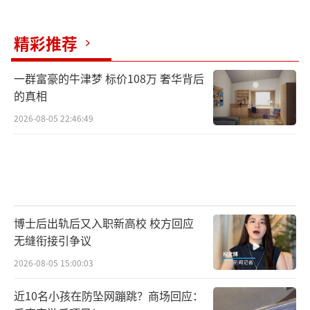
论。一场考试下来，不但对头脑有要求，对体
精彩推荐
力更是有要求。古人直言“三场辛苦磨成
鬼”，真的一点不夸张。
一群富豪的牛津梦 标价108万 奢华背后
的真相
现代高考，三年备战、两天考完，结束直
2026-08-05 22:46:49
接“解放”。古代科举完全是“长线闯关游
戏”，没有捷径、没有补考，三年一轮、层层
淘汰，大部分人熬到白发苍苍，都闯不完所有
关卡。
第一关：童子试，全员起步，不限年龄。
博士后出轨后又入职新高校 校方回应
无缝衔接引争议
不管你是十岁神童，还是六十岁老者，没考过
2026-08-05 15:00:03
这一关，统一叫“童生”。要连过县试、府
试、院试三场，全部通关才能拿到秀才头衔。
近10名小孩在防坠网蹦跳？商场回应：