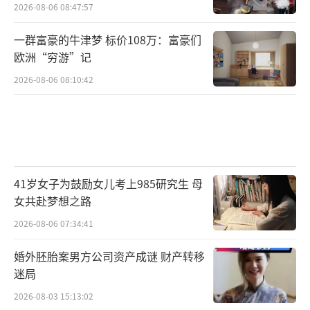
在哪。
2026-08-06 08:47:57
看完考试内容和流程，你大概能感受到古
一群富豪的牛津梦 标价108万：富豪们
代科考的残酷。真正的难点还不止于此。
欧洲“穷游”记
2026-08-06 08:10:42
第一难：录取率非常低，堪称钢丝绳上闯
关。现代高考整体录取率超80%，“上大
学”并不算难事。古代科举完全不同，西汉初
年“察举制”每郡国每年察举2人，人数较多的
汝南郡人口达259.6万人，百万人录取一人。即
41岁女子为鼓励女儿考上985研究生 母
使后来东汉时期进行了调整，也还是平均20万
女共赴梦想之路
人只录取一人；到了清朝，当时山东人口约330
2026-08-06 07:34:41
0万，乡试的场所——济南贡院号舍的数量约14
婚外胚胎案男方公司资产成谜 财产转移
500间，清政府给的录取名额为69人，录取率不
迷局
到0.5%。况且三年才一次，整体录取率低至0.1
2026-08-03 15:13:02