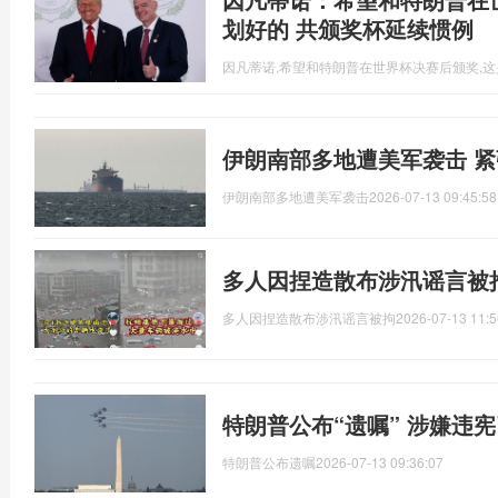
划好的 共颁奖杯延续惯例
因凡蒂诺,希望和特朗普在世界杯决赛后颁奖,
伊朗南部多地遭美军袭击 
伊朗南部多地遭美军袭击
2026-07-13 09:45:58
多人因捏造散布涉汛谣言被
多人因捏造散布涉汛谣言被拘
2026-07-13 11:5
特朗普公布“遗嘱” 涉嫌违
特朗普公布遗嘱
2026-07-13 09:36:07