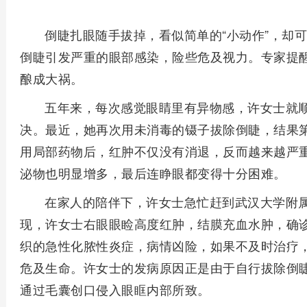
倒睫扎眼随手拔掉，看似简单的“小动作”，却
倒睫引发严重的眼部感染，险些危及视力。专家提
酿成大祸。
五年来，每次感觉眼睛里有异物感，许女士就
决。最近，她再次用未消毒的镊子拔除倒睫，结果
用局部药物后，红肿不仅没有消退，反而越来越严
泌物也明显增多，最后连睁眼都变得十分困难。
在家人的陪伴下，许女士急忙赶到武汉大学附
现，许女士右眼眼睑高度红肿，结膜充血水肿，确
织的急性化脓性炎症，病情凶险，如果不及时治疗
危及生命。许女士的发病原因正是由于自行拔除倒
通过毛囊创口侵入眼眶内部所致。