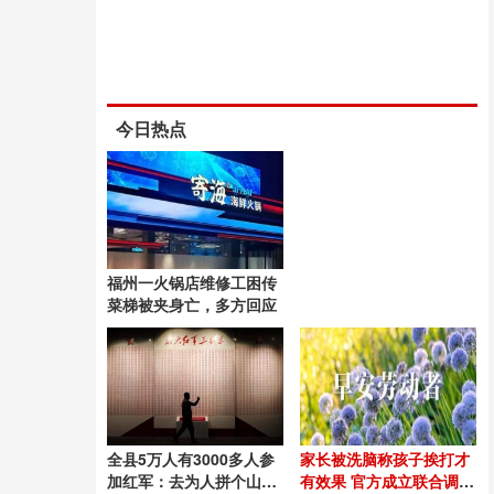
今日热点
福州一火锅店维修工困传
菜梯被夹身亡，多方回应
全县5万人有3000多人参
家长被洗脑称孩子挨打才
加红军：去为人拼个山河
有效果 官方成立联合调查