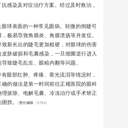
了抗感染及对症治疗方案。经过及时救治，
。
及眼球表面的一种常见眼病。轻微的倒睫可
膜，极易导致角膜炎、角膜溃疡等并发症。
导致新长出的睫毛更加粗硬，对眼球的伤害
睑皮肤破损和毛囊感染，一旦细菌逆行进入
能导致睫毛乱生、眼睑内翻等问题。
伴有眼部红肿、疼痛、畏光流泪等情况时，
正确的做法是第一时间前往正规医院的眼科
物理拔除、电解毛囊、冷冻治疗或手术矫正
的困扰。
(
责任编辑
：0764)