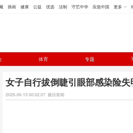
藏
插画
健康
公益
优选
法制
守艺中华
应急中国
更多
会
体育
专题
女子自行拔倒睫引眼部感染险失
2026-06-13 00:02:07
极目新闻