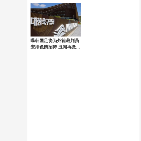
安宁！ 3927个名字镌刻
组
英雄墙
曝韩国足协为外籍裁判员
安排色情招待 丑闻再掀波
澜