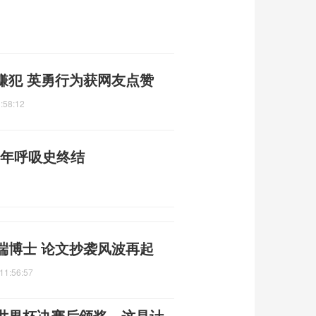
嫌犯 英勇行为获网友点赞
:58:12
3年呼吸史终结
端博士 论文抄袭风波再起
11:56:57
世界杯决赛后颁奖，这是计