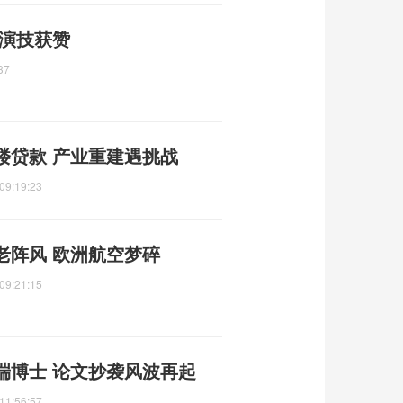
 演技获赞
37
楼贷款 产业重建遇挑战
09:19:23
老阵风 欧洲航空梦碎
09:21:15
端博士 论文抄袭风波再起
11:56:57