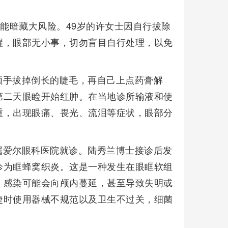
可能暗藏大风险。49岁的许女士因自行拔除
醒，眼部无小事，切勿盲目自行处理，以免
顺手拔掉倒长的睫毛，再自己上点药膏解
第二天眼睑开始红肿。在当地诊所输液和使
重，出现眼痛、畏光、流泪等症状，眼部分
属爱尔眼科医院就诊。陆秀兰博士接诊后发
诊为眶蜂窝织炎。这是一种发生在眼眶软组
，感染可能会向颅内蔓延，甚至导致失明或
睫时使用器械不规范以及卫生不过关，细菌