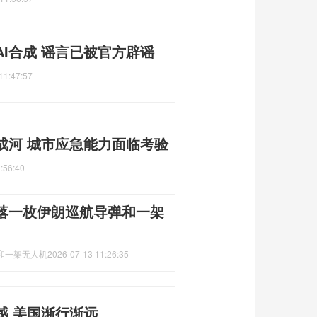
I合成 谣言已被官方辟谣
11:47:57
成河 城市应急能力面临考验
:56:40
落一枚伊朗巡航导弹和一架
和一架无人机
2026-07-13 11:26:35
感 美国渐行渐远