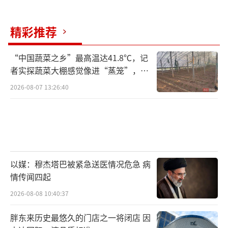
精彩推荐
“中国蔬菜之乡”最高温达41.8℃，记
者实探蔬菜大棚感觉像进“蒸笼”，有
村民称只能凌晨两点起来干活
2026-08-07 13:26:40
以媒：穆杰塔巴被紧急送医情况危急 病
情传闻四起
2026-08-08 10:40:37
胖东来历史最悠久的门店之一将闭店 因