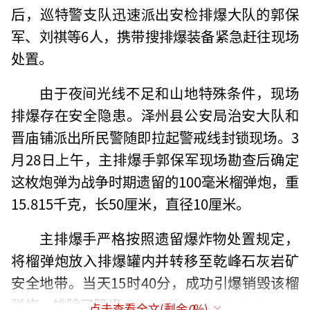
后，巡特警支队迅速派出安检排爆大队的郭保
军、刘祺等6人，携带搜排爆装备紧急赶往现场
处置。
由于夜间光线不足和山地特殊条件，现场
排爆存在安全隐患。泽州县公安局治安大队和
晋庙铺派出所民警随即拉起警戒线封锁现场。3
月28日上午，主排爆手郭保军现场勘查后确定
这枚炮弹为战争时期遗留的100毫米榴弹炮，重
15.815千克，长50厘米，直径10厘米。
主排爆手严格按照遗留爆炸物处置规定，
将榴弹炮放入排爆罐内并转移至乾峰石灰岩矿
安全地带。当天15时40分，成功引爆销毁该榴
弹炮，排除了隐患。
（责任编辑：卢其龙 CN070）
点击查看全文(剩余
0
%)