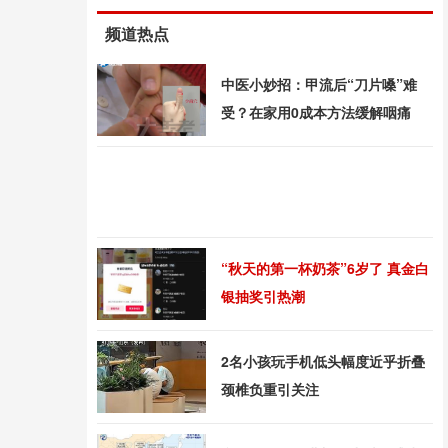
频道热点
中医小妙招：甲流后“刀片嗓”难
受？在家用0成本方法缓解咽痛
“秋天的第一杯奶茶”6岁了 真金白
银抽奖引热潮
2名小孩玩手机低头幅度近乎折叠
颈椎负重引关注