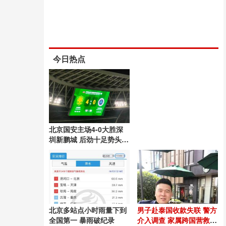
今日热点
北京国安主场4-0大胜深
圳新鹏城 后劲十足势头良
好
北京多站点小时雨量下到
男子赴泰国收款失联 警方
全国第一 暴雨破纪录
介入调查 家属跨国营救54