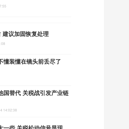
7:55
 建议加固恢复处理
:08
！不懂装懂在镜头前丢尽了
他国替代 关税战引发产业链
4 14:02:38
大一些 关税松动信号显现