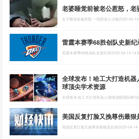
老婆睡觉前被老公惹怒，老
女子睡觉前被惹怒 一招把老公治服
2025-04-14
雷霆本赛季68胜创队史新纪
雷霆本赛季68胜创队史新纪录
2025-04-14 14:
全球发布！哈工大打造机器
球顶尖学术资源
全球发布,哈工大打造机器人领域顶级国际期刊
美国反复打脸又挽尊伤最狠
美国反复打脸又挽尊伤最狠是自身
2025-04-14 