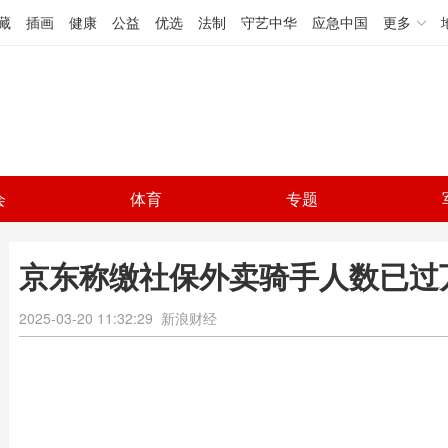
藏
插画
健康
公益
优选
法制
守艺中华
应急中国
更多
会
体育
专题
京东称缴社保外卖骑手人数已过
2025-03-20 11:32:29
新浪财经