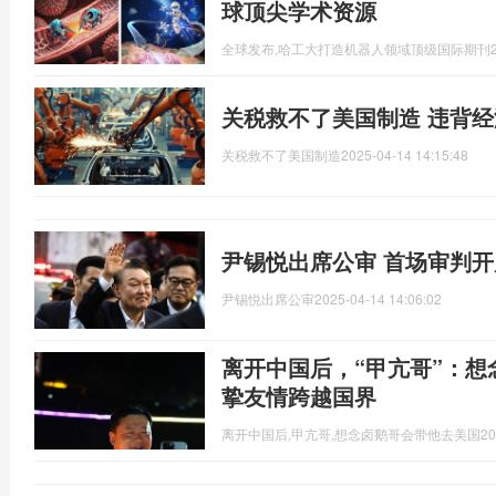
球顶尖学术资源
全球发布,哈工大打造机器人领域顶级国际期刊
关税救不了美国制造 违背
关税救不了美国制造
2025-04-14 14:15:48
尹锡悦出席公审 首场审判开
尹锡悦出席公审
2025-04-14 14:06:02
离开中国后，“甲亢哥”：想念
挚友情跨越国界
离开中国后,甲亢哥,想念卤鹅哥会带他去美国
20