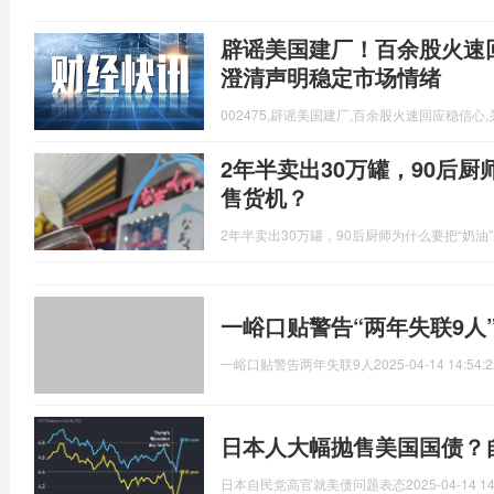
辟谣美国建厂！百余股火速
澄清声明稳定市场情绪
002475,辟谣美国建厂,百余股火速回应稳信心
2年半卖出30万罐，90后厨
售货机？
2年半卖出30万罐，90后厨师为什么要把“奶油
一峪口贴警告“两年失联9人
一峪口贴警告两年失联9人
2025-04-14 14:54:2
日本人大幅抛售美国国债？
日本自民党高官就美债问题表态
2025-04-14 14