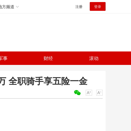
地方频道
注册
登录
军事
财经
滚动
万 全职骑手享五险一金
关键词：