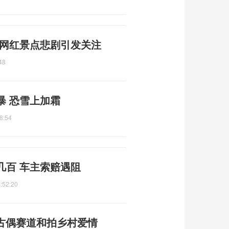
 网红景点悲剧引发关注
48
暴 恐雪上加霜
8:54
几百 车主索赔遇阻
:52:20
下古偶赛道和拍乡村爱情