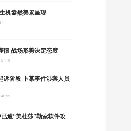
 生机盎然美景呈现
21
谨慎 战场形势决定态度
:57:16
起诉阶段 卜某事件涉案人员
:40:39
户已遭“美杜莎”勒索软件攻