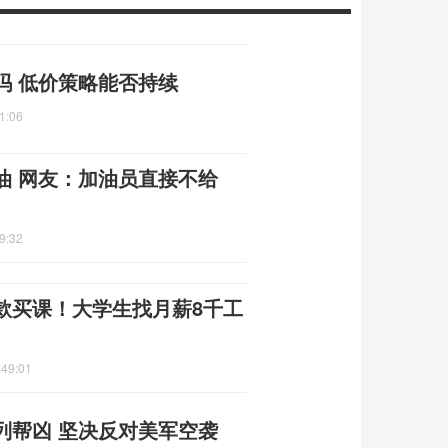
吗 低价策略能否持续
1:06
油 网友：加油员直接不给
9:32
款买课！大学生找月薪8千工
:49:01
列帮凶 坚决反对美军空袭