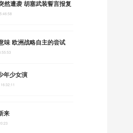
母突然遭袭 胡塞武装誓言报复
5:46:58
意味 欧洲战略自主的尝试
4:55:53
少年少女演
 16:32:11
新来
20:23