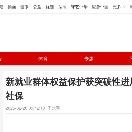
藏
插画
健康
公益
优选
法制
守艺中华
应急中国
更多
会
体育
专题
新就业群体权益保护获突破性进
社保
2025-02-20 09:42:19
千龙网