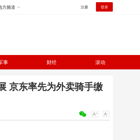
地方频道
注册
登录
军事
财经
滚动
展 京东率先为外卖骑手缴
关键词：