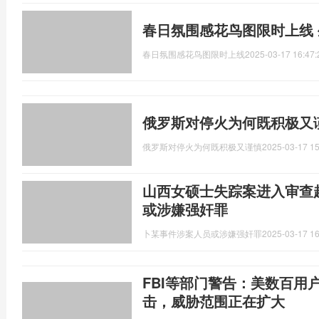
春日氛围感花鸟图限时上线
春日氛围感花鸟图限时上线
2025-03-17 16:47:
俄罗斯对停火为何既积极又
俄罗斯对停火为何既积极又谨慎
2025-03-17 15
山西女硕士失踪案进入审查
或涉嫌强奸罪
卜某事件涉案人员或涉嫌强奸罪
2025-03-17 16
FBI等部门警告：美数百用
击，威胁范围正在扩大