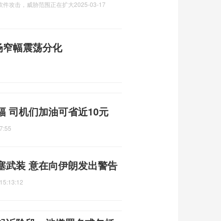
索软件攻击，威胁范围正在扩大
2025-03-17
市场窄幅震荡分化
 司机们加油可省近10元
7:55
塞武装 意在向伊朗发出警告
15:13:12