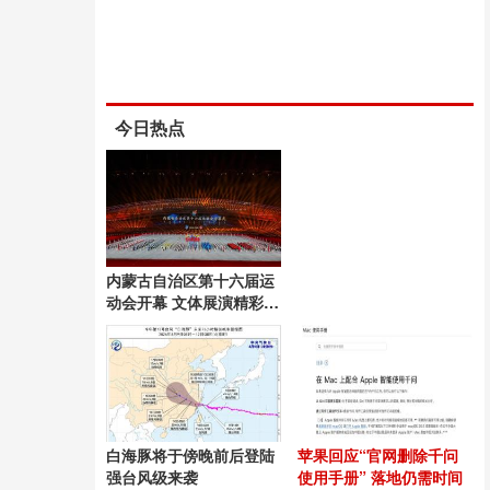
今日热点
内蒙古自治区第十六届运
动会开幕 文体展演精彩纷
呈
白海豚将于傍晚前后登陆
苹果回应“官网删除千问
强台风级来袭
使用手册” 落地仍需时间