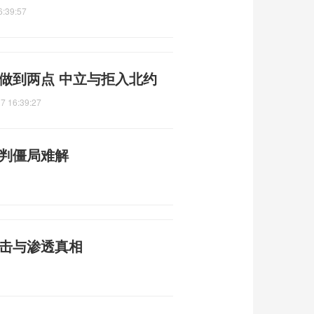
6:39:57
做到两点 中立与拒入北约
7 16:39:27
谈判僵局难解
攻击与渗透真相