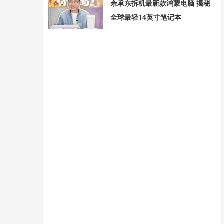
余承东拆机最新款鸿蒙电脑 揭秘
全球最轻14英寸笔记本