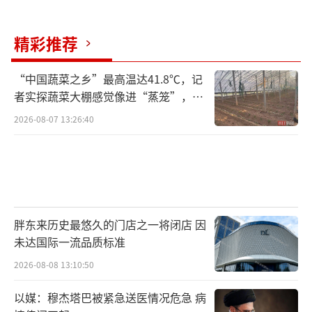
精彩推荐
“中国蔬菜之乡”最高温达41.8℃，记
者实探蔬菜大棚感觉像进“蒸笼”，有
村民称只能凌晨两点起来干活
2026-08-07 13:26:40
胖东来历史最悠久的门店之一将闭店 因
未达国际一流品质标准
2026-08-08 13:10:50
以媒：穆杰塔巴被紧急送医情况危急 病