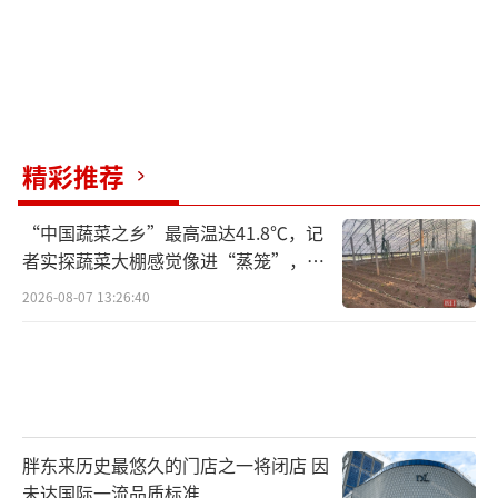
精彩推荐
“中国蔬菜之乡”最高温达41.8℃，记
者实探蔬菜大棚感觉像进“蒸笼”，有
村民称只能凌晨两点起来干活
2026-08-07 13:26:40
胖东来历史最悠久的门店之一将闭店 因
未达国际一流品质标准