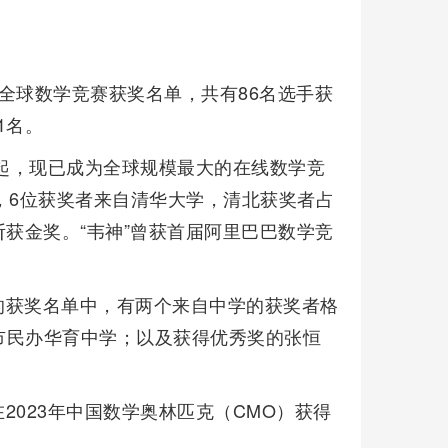
全球数学竞赛获奖名单，共有86名选手获
1名。
发起，现已成为全球规模最大的在线数学竞
，6位获奖者来自清华大学，清北获奖者占
斩获金奖。“韦神”曾获首届阿里巴巴数学竞
的获奖名单中，有两个来自中学的获奖者格
市民办华育中学；以及获得优秀奖的张恒
2023年中国数学奥林匹克（CMO）获得