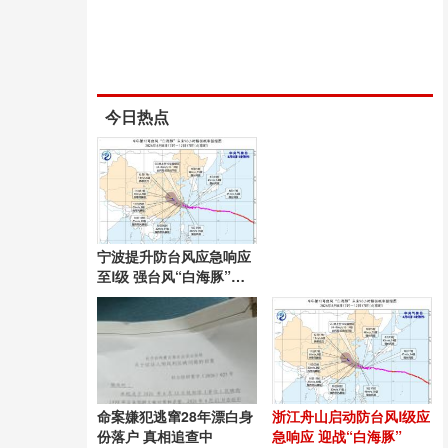
今日热点
宁波提升防台风应急响应
至Ⅰ级 强台风“白海豚”逼
近
命案嫌犯逃窜28年漂白身
浙江舟山启动防台风Ⅰ级应
份落户 真相追查中
急响应 迎战“白海豚”