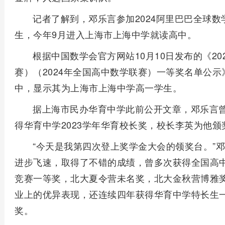
记者了解到，邓乐言参加2024阿里巴巴全球
生，今年9月进入上海市上海中学就读高中。
根据中国数学会官方网站10月10日发布的《2
赛）（2024年全国高中数学联赛）一等奖名单公
中，显示其为上海市上海中学高一学生。
据上海市民办华育中学此前公开文章，邓乐言曾为该
得华育中学2023学年华育校长奖，校长李英为他
“今天是我第四次登上奖学金大会的领奖台。”
进步飞速，取得了不错的成绩，曾多次获得全国高
竞赛一等奖，北大夏令营未名奖，北大金秋营博雅
业上的优异表现，还连续四年获得华育中学特长生
奖。