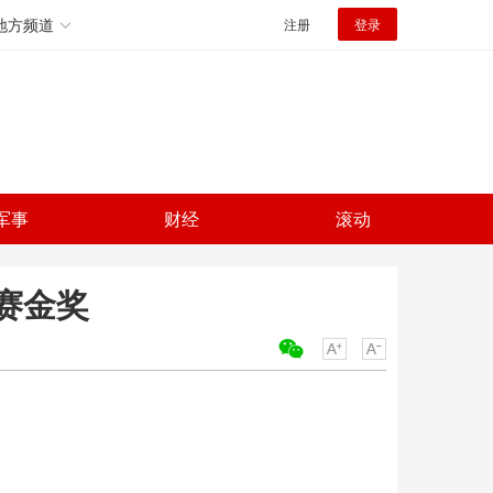
地方频道
注册
登录
军事
财经
滚动
赛金奖
关键词：