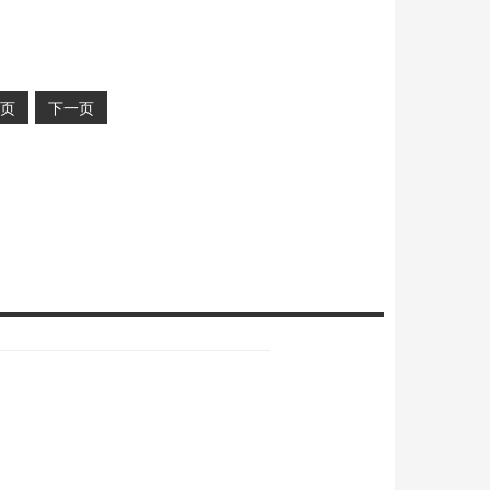
页
下一页