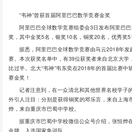
“韦神”曾获首届阿里巴巴数学竞赛金奖
阿里巴巴全球数学竞赛组委会3日发布阿里巴巴
奖，其中金奖5名，银奖10名，铜奖20名，优秀奖5
据悉，阿里巴巴全球数学竞赛由马云2018年
赛。本次获奖名单中，有39位获奖者来自北京大学
比过半。北大“韦神”韦东奕在2018年的首届比赛中
赛金奖！
记者注意到，在一众清北和其他世界名校学子
外引人注目：分别是获得铜奖的邓乐言，来自上海
烨，来自重庆市巴蜀中学校。
据重庆市巴蜀中学校微信公众号介绍，张恒烨在
金牌，入选国家集训队。