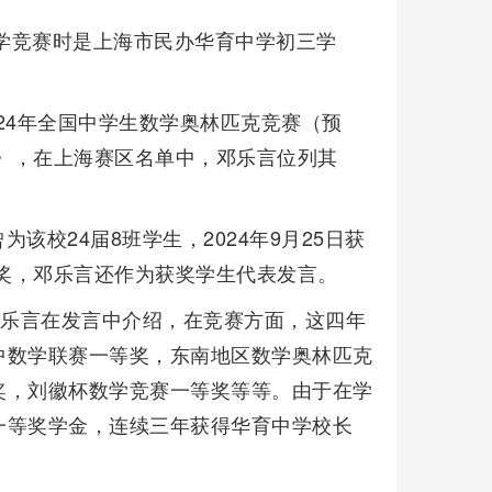
数学竞赛时是上海市民办华育中学初三学
024年全国中学生数学奥林匹克竞赛（预
示》，在上海赛区名单中，邓乐言位列其
校24届8班学生，2024年9月25日获
颁奖，邓乐言还作为获奖学生代表发言。
邓乐言在发言中介绍，在竞赛方面，这四年
中数学联赛一等奖，东南地区数学奥林匹克
奖，刘徽杯数学竞赛一等奖等等。由于在学
一等奖学金，连续三年获得华育中学校长