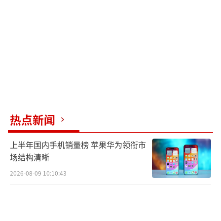
说，展期并不受欢迎，这对美元信用是巨大打
击。美国可能会考虑用加密货币还债，或者采
取威胁手段。
关于美国对“去美元化”加征100%关税的
可能性较低，但即使关税比例不高，也会对全
球贸易造成重大打击，中国也将受到影响。如
果特朗普坚持实施高关税政策，人民币贬值的
热点新闻
概率很大，明年的汇率和贸易压力将显著增
加。
（责任编辑：卢其龙 CN070）
上半年国内手机销量榜 苹果华为领衔市
场结构清晰
2026-08-09 10:10:43