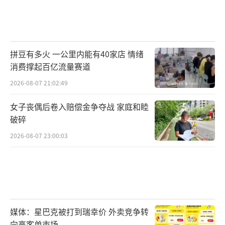
拼豆有多火 一公里内能有40家店 情绪
消费撑起百亿流量赛道
2026-08-07 21:02:49
女子丧偶后卷入赔偿金争夺战 家庭和睦
破碎
2026-08-07 23:00:03
媒体：星巴克被打到瑞幸价 外卖竞争转
向高客单市场