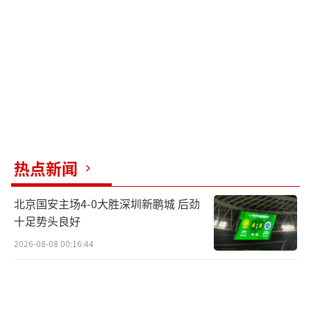
用2.0T+9AT+48V轻混系统，提供适时四驱，输
出功率更高，进一步丰富了消费者的选择。
整体而言，尽管2024款坦克300在外观、
内饰及配置上变化不大，其车型简化和战略调
整反映了坦克品牌对越野车市场的深度洞察及
策略布局，预示着品牌未来可能的更多变革方
向。此次小改款定于8月10日上市，依旧保持了
热点新闻
坦克300标志性的硬朗外形与内饰设计，仅在细
北京国安主场4-0大胜深圳新鹏城 后劲
节上做了轻微调整，品牌标识亦有更新，以呼
十足势头良好
应其品牌独立的发展路径。
（责任编辑：张蕾）
2026-08-08 00:16:44