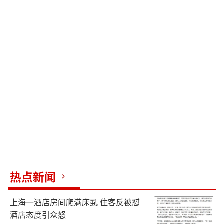
热点新闻
上海一酒店房间爬满床虱 住客反被怼
酒店态度引众怒