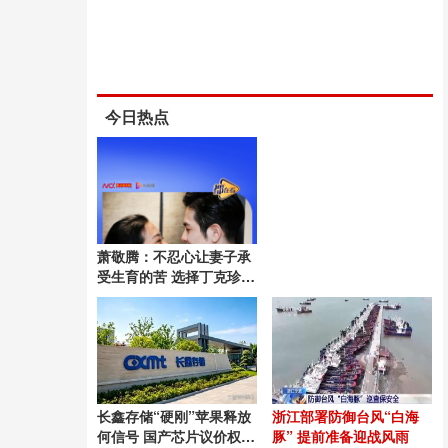
今日热点
萧敬腾：不忍心让妻子承
受生育的苦 选择丁克珍惜
当下
长鑫存储“硬刚”苹果释放
浙江部署防御台风“白海
何信号 国产芯片议价权崛
豚” 提前准备迎战风雨