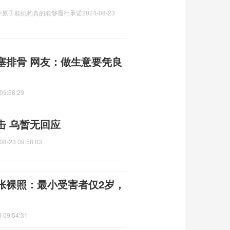
际原子能机构真的能够履行承诺
2024-08-23
塞排骨 网友：做生意要凭良
09:58:29
击 乌暂无回应
08-23 09:58:03
张裸照：最小受害者仅2岁，
 09:54:31