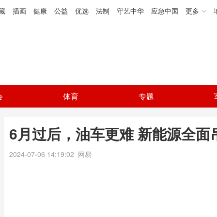
藏
插画
健康
公益
优选
法制
守艺中华
应急中国
更多
会
体育
专题
6月过后，油车更难 新能源全面
2024-07-06 14:19:02
网易