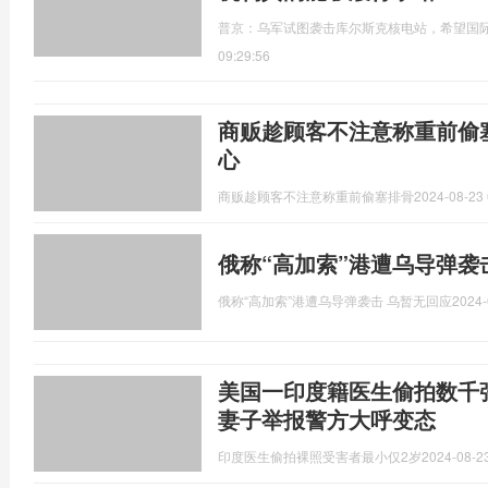
普京：乌军试图袭击库尔斯克核电站，希望国
09:29:56
商贩趁顾客不注意称重前偷
心
商贩趁顾客不注意称重前偷塞排骨
2024-08-23 
俄称“高加索”港遭乌导弹袭
俄称“高加索”港遭乌导弹袭击 乌暂无回应
2024-
美国一印度籍医生偷拍数千
妻子举报警方大呼变态
印度医生偷拍裸照受害者最小仅2岁
2024-08-23