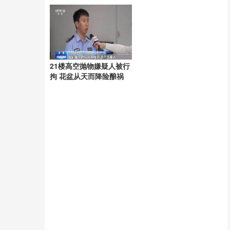
起
21楼高空抛物嫌疑人被行
拘 花盆从天而降险酿祸