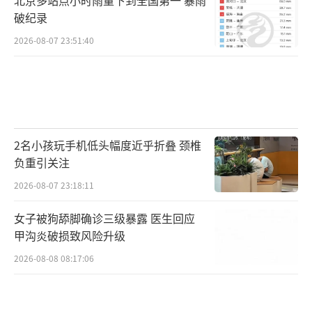
院判决为准。”
破纪录
>>律师说法
2026-08-07 23:51:40
物业若擅自侵占房屋应承担相应侵权责任
对此，北京德恒（西咸新区）律师事务所
李宝坤律师认为，如物业撬锁占用业主房屋的
2名小孩玩手机低头幅度近乎折叠 颈椎
行为属实，根据《民法典》的相关规定，业主
负重引关注
对自己的房产享有占有、使用、收益和处分的
2026-08-07 23:18:11
权利，物业公司作为房产的管理者，应当遵守
女子被狗舔脚确诊三级暴露 医生回应
法律规定，保障业主的合法权益。物业公司擅
甲沟炎破损致风险升级
自撬锁占用业主房屋，这明显侵犯了业主的合
2026-08-08 08:17:06
法权益，构成侵权行为。物业公司应当承担相
应的法律责任，包括但不限于赔偿业主因此造
成的损失。