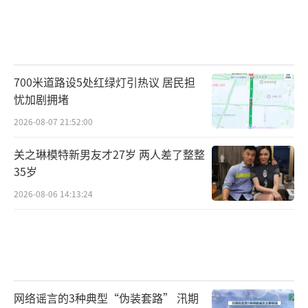
赵良善表示，既然物业擅自侵占业主房屋
是违法的，那势必要承担相应后果。依据《民
法典》第1165条规定，行为人因过错侵害他人
民事权益造成损害的，应当承担侵权责任。至
700米道路设5处红绿灯引热议 居民担
于业主提及的精神损失于法无据，因为只有公
忧加剧拥堵
民的人身（肉体）生命健康受到侵害时，法律
2026-08-07 21:52:00
才支持精神损失费。
（责任编辑：周晶晶 CN032）
关之琳模特新男友才27岁 两人差了整整
35岁
2026-08-06 14:13:24
网络谣言的3种典型“伪装套路” 汛期