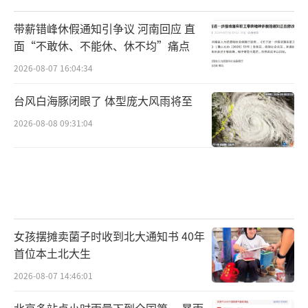
复业主家内门窗以及地板等各项损坏；（3）对
业主家进行空气质量检测，以及一年内每月对
带薪错峰休假通知引争议 河南回应 直
业主家室内外进行全面消杀。
面“不敢休、不能休、休不均”痛点
2026-08-07 16:04:34
但对于该方案，业主要求除物业答应的赔
台风白海豚闭眼了 体型庞大风雨将至
偿外，需再另外给予精神补偿，包括金地九玺
小区10年的物业费约12.9万元人民币，以及业
2026-08-08 09:31:04
主另居住的金地XX小区5年的物业费约6万元人
民币，共18.9万元人民币。两项赔偿合计20.81
万元人民币。对于业主提出的精神补偿部分，
因超出合理范围，物业方无法认同。
女孩摆摊卖菌子时收到北大通知书 40年
对于白先生所述撬门、10万元补偿及一个
首位本土北大生
车位的事情，该回复中称与事实不符，并表
2026-08-07 14:46:01
示“我司建议客户向法院提起诉讼，最终以法
北京多站点小时雨量下到全国第一 暴雨