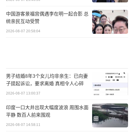
内等财产不受损的义务，而且此项义务随着民
中国游客景福宫偶遇李在明一起合影 总
法典的实施已上升为法定义务，而非仅仅是合
统亲民互动受赞
同义务。其中《民法典》第942条明确规定，物
2026-08-07 20:58:04
业服务人应当按照约定和物业的使用性质，妥
善维修、养护、清洁、绿化和经营管理物业服
务区域内的业主共有部分，维护物业服务区域
内的基本秩序，采取合理措施保护业主的人
身、财产安全。据此，该法律条文已将物业的
男子结婚8年3个女儿均非亲生：已向妻
合同义务上升为法定义务，物业具有采取合理
子提起诉讼，要求离婚 真相令人心碎
措施保护业主的人身、财产安全的法定义务。
2026-08-07 13:00:37
就本事件而言，物业未尽到未保护好业主财产
印度一口大井出现大幅度波浪 周围水面
的职责，也难免会让人联想到物业是在“监守
平静 数百人前来围观
自盗”。
2026-08-07 14:58:11