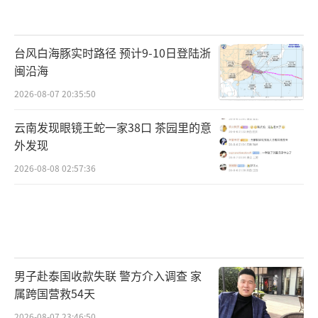
李宝坤提醒，在处理此类纠纷时，业主可
台风白海豚实时路径 预计9-10日登陆浙
以依据《民法典》的相关规定，通过法律途径
闽沿海
追究物业公司的责任，维护自己的合法权益。
2026-08-07 20:35:50
同时，物业公司也应当加强自身的管理，避免
类似事件的发生，以构建和谐的物业管理环
云南发现眼镜王蛇一家38口 茶园里的意
外发现
境。
2026-08-08 02:57:36
陕西恒达律师事务所高级合伙人、知名公
益律师赵良善认为，姑且不论是物业人员擅自
撬门还是房屋的推拉门本就敞开，物业人员都
不能占用业主的房屋。不过，如若物业人员擅
自撬门，可认定其主观恶意较大。
男子赴泰国收款失联 警方介入调查 家
属跨国营救54天
赵良善介绍，物业负有保障业主房屋及屋
2026-08-07 23:46:50