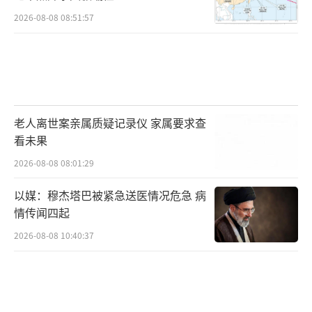
中午放置一张废旧纸箱在地面进行休息。就业
2026-08-08 08:51:57
主所述我公司侵占其空置的房屋，并将该空置
房屋当作垃圾房使用、对房屋进行撬锁等毁坏
措施，经我公司多方确认，与所述事实不
符。”
此外，该回复中称，5月10日至6月20日，
老人离世案亲属质疑记录仪 家属要求查
看未果
物业与业主曾多次就赔偿事宜协商沟通，并组
2026-08-08 08:01:29
织业主、民警、社区工作人员等多方参与协
调。
以媒：穆杰塔巴被紧急送医情况危急 病
情传闻四起
6月20日，物业最近一次提出的补偿方案
2026-08-08 10:40:37
为：（1）给予业主赔偿九玺小区1个月的租金
（18000元人民币）以及1个月的物业费（1075
元人民币）共计1.91万元人民币；（2）免费修