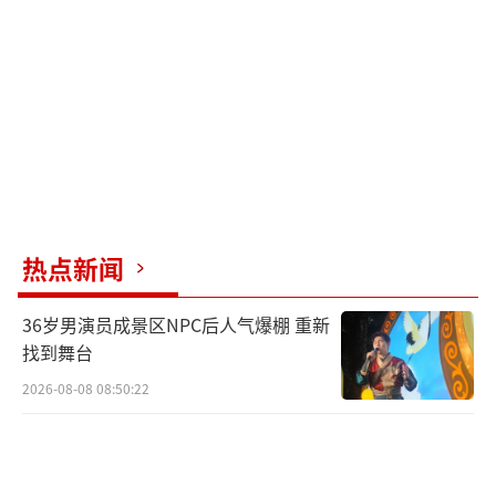
的痕迹，他推测保洁人员是从地下室进入房
间。
物业一负责人承诺赔偿却未兑现
“事发后，我和物业公司进行了多次协
商，也曾报警处理，经过民警和社区人员的调
解，7月初，物业公司一名杨姓负责人答应赔偿
热点新闻
我10万元现金，并赠送一个车位。”白先生
说，7月3日，对方转给他5万元，并备注“九玺
36岁男演员成景区NPC后人气爆棚 重新
XX号楼XXX赔偿款”。
找到舞台
2026-08-08 08:50:22
白先生向记者提供了他和该杨姓负责人的
聊天记录。7月5日，对方称剩下的钱会在9月15
日前付清，车位也在和地产方沟通中，正办理