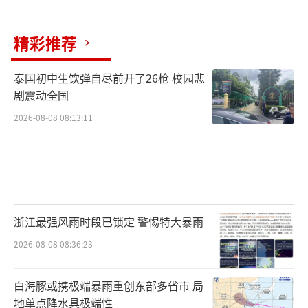
8月20日，华商报大风新闻记者致电金地物
业全国客服，工作人员称白先生房屋被占用一
精彩推荐
事在今年7月已有来电投诉，工单显示目前正在
处理当中。
泰国初中生饮弹自尽前开了26枪 校园悲
剧震动全国
当天下午，西安金地物业工作人员向记者
2026-08-08 08:13:11
提供了一份书面情况说明，其中写到：“2024
年5月9日，金地九玺项目XXX户业主投诉物业
服务中心在其空置毛坯房放置闲置垃圾桶并有
保洁人员在房内休息，业主认为物业严重损害
其自身利益。金地九玺项目保洁业务外包给第
浙江最强风雨时段已锁定 警惕特大暴雨
三方专业保洁公司。经了解，保洁员发现该户
2026-08-08 08:36:23
为空置毛坯房且院子推拉门未关闭，保洁人员
私自将该区域的闲置垃圾桶临时搁置在该户，
白海豚或携极端暴雨重创东部多省市 局
地单点降水具极端性