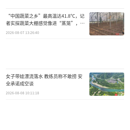
相关手续。但之后车位赔偿一事迟迟没有进
展，白先生多次联系对方也没有得到回应。
“中国蔬菜之乡”最高温达41.8℃，记
者实探蔬菜大棚感觉像进“蒸笼”，有
华商报大风新闻记者了解到，金地九玺小
村民称只能凌晨两点起来干活
2026-08-07 13:26:40
区的物业方为西安金地物业管理有限公司，由
深圳市金地物业管理有限公司全资控股。8月20
日，白先生告诉记者，西安金地物业认为10万
元现金及一个车位的赔偿为杨姓负责人的个人
承诺，公司并不知情，因此物业方拒绝赔偿。
女子带娃漂流落水 教练员称不敢捞 安
目前他已分别向两家公司发送律师函，之后将
全承诺成空谈
通过法律途径解决。
2026-08-08 10:11:18
物业称系外包保洁
私自将闲置垃圾桶搁置在别墅内