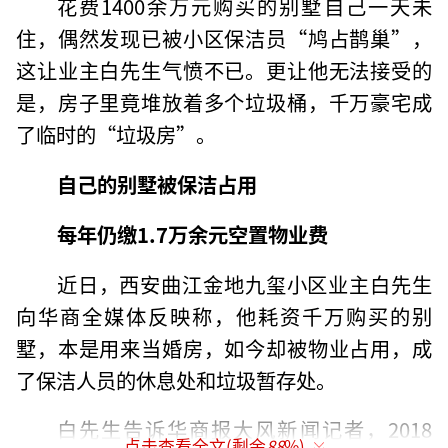
花费1400余万元购买的别墅自己一天未
住，偶然发现已被小区保洁员“鸠占鹊巢”，
这让业主白先生气愤不已。更让他无法接受的
是，房子里竟堆放着多个垃圾桶，千万豪宅成
了临时的“垃圾房”。
自己的别墅被保洁占用
每年仍缴1.7万余元空置物业费
近日，西安曲江金地九玺小区业主白先生
向华商全媒体反映称，他耗资千万购买的别
墅，本是用来当婚房，如今却被物业占用，成
了保洁人员的休息处和垃圾暂存处。
白先生告诉华商报大风新闻记者，2018
点击查看全文(剩余
88
%)