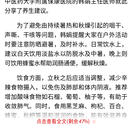
中医药大学附属保康医院的韩娟主任医师就此
分享了养生建议。
为了避免由持续暑热和秋燥引起的咽干、
声嘶、干咳等问题，韩娟提醒大家在户外活动
时要注意防晒避暑，及时补水。日常饮水上，
建议白天饮用淡盐水以防脱水及中暑，晚上则
可饮用蜂蜜水帮助润肠通便，缓解秋燥。
饮食方面，立秋之后应适当调整，减少辛
辣食物摄入，以免伤及肺部和体内阴液。推荐
增加酸味食物如石榴、葡萄、柚子等，有助于
收敛肺气。同时，食用黑芝麻、枸杞、百合、
蜂蜜、枇杷等温和滋润的食物，能有效滋养身
点击查看全文(剩余
47
%)
体，应对秋燥。