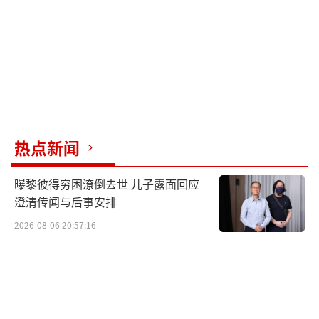
辑：卢其龙 CN070）
热点新闻
曝黎彼得穷困潦倒去世 儿子露面回应
澄清传闻与后事安排
2026-08-06 20:57:16