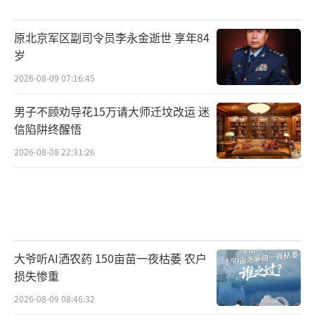
原北京军区副司令员李永金逝世 享年84
岁
2026-08-09 07:16:45
男子不顾劝导花15万请大师迁坟改运 迷
信陷阱终醒悟
2026-08-08 22:31:26
大爷听AI洒农药 150亩苗一夜枯萎 农户
损失惨重
2026-08-09 08:46:32