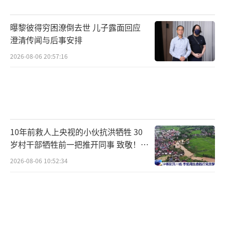
曝黎彼得穷困潦倒去世 儿子露面回应
澄清传闻与后事安排
2026-08-06 20:57:16
10年前救人上央视的小伙抗洪牺牲 30
岁村干部牺牲前一把推开同事 致敬！送
别！
2026-08-06 10:52:34