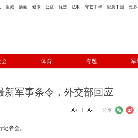
化
援藏
插画
健康
公益
优选
法制
守艺中华
应急中国
更多
社会
体育
专题
军
的最新军事条令，外交部回应
A+
微信
A-
微博
分享
行记者会。