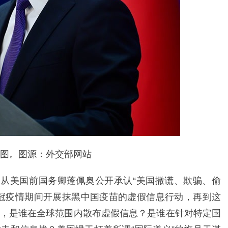
图。图源：外交部网站
，从美国前国务卿蓬佩奥公开承认“美国撒谎、欺骗、偷
冠疫情期间开展抹黑中国疫苗的虚假信息行动，再到这
，是谁在全球范围内散布虚假信息？是谁在针对特定国