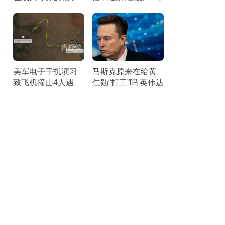
数字心脏暴露风险
军承认防空不足
美军电子干扰演习
马斯克原来在给黄
致飞机撞山4人遇
仁勋“打工”吗 英伟达
难，机上人员全部
硬件成关键
遇难