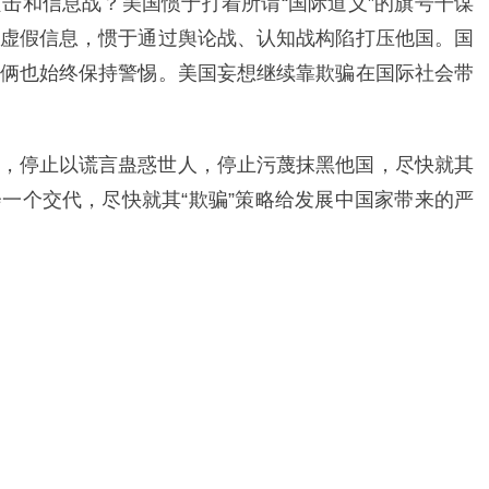
击和信息战？美国惯于打着所谓“国际道义”的旗号干谋
虚假信息，惯于通过舆论战、认知战构陷打压他国。国
俩也始终保持警惕。美国妄想继续靠欺骗在国际社会带
，停止以谎言蛊惑世人，停止污蔑抹黑他国，尽快就其
一个交代，尽快就其“欺骗”策略给发展中国家带来的严