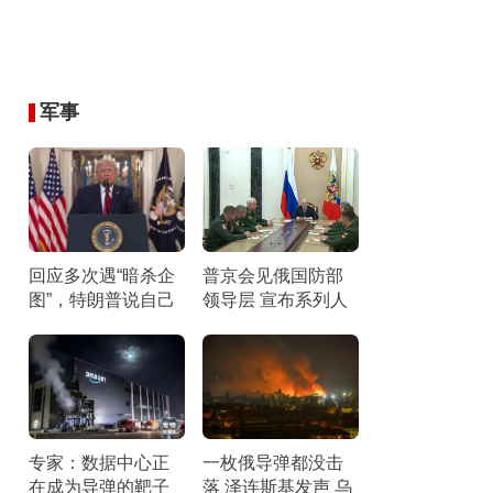
军事
回应多次遇“暗杀企
普京会见俄国防部
图”，特朗普说自己
领导层 宣布系列人
太重要了
事调整
专家：数据中心正
一枚俄导弹都没击
在成为导弹的靶子
落 泽连斯基发声 乌