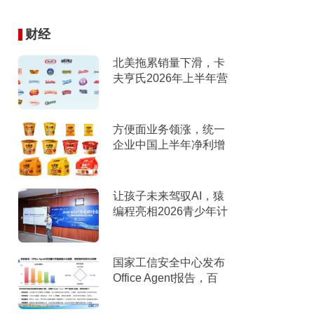
财经
北美拖累销量下滑，卡
夫亨氏2026年上半年营
收下滑，下调全年指引
方便面业务领涨，统一
企业中国上半年净利增
9%
让孩子未来驾驭AI，猿
编程亮相2026青少年计
算机教育年度研讨会
国家工信安全中心发布
Office Agent报告，百
度文库综合排名第一