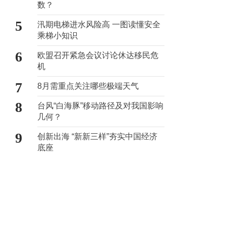
数？
5
汛期电梯进水风险高 一图读懂安全
乘梯小知识
6
欧盟召开紧急会议讨论休达移民危
机
7
8月需重点关注哪些极端天气
8
台风“白海豚”移动路径及对我国影响
几何？
9
创新出海 “新新三样”夯实中国经济
底座