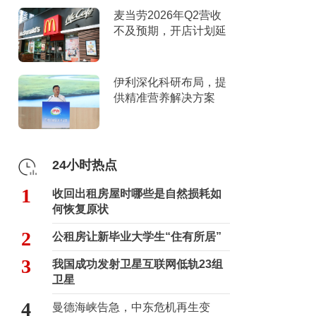
麦当劳2026年Q2营收
不及预期，开店计划延
迟
伊利深化科研布局，提
供精准营养解决方案
24小时热点
1
收回出租房屋时哪些是自然损耗如
何恢复原状
2
公租房让新毕业大学生“住有所居”
3
我国成功发射卫星互联网低轨23组
卫星
4
曼德海峡告急，中东危机再生变