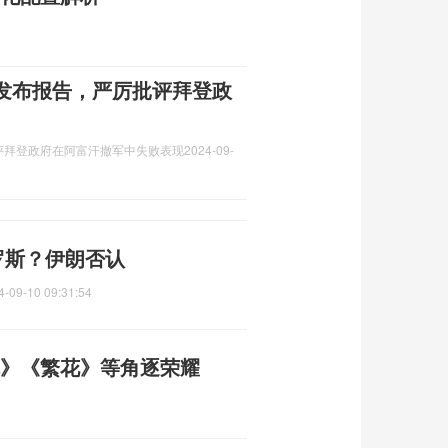
发布报告，严厉批评拜登政
评拜登政府在阿富汗撤军中失败表现
2024-09-
罗斯？伊朗否认
4-09-10 09:31:54
体》《繁花》等角逐荣耀