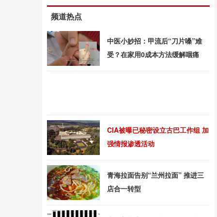
频道热点
中医小妙招：甲流后“刀片嗓”难
受？在家用0成本方法缓解咽痛
CIA被曝已秘密设立古巴工作组 加
强情报渗透活动
青海拉面告别“兰州拉面” 推进三
店合一转型