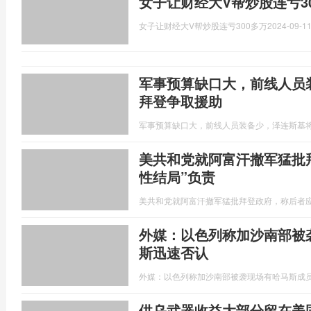
女子让财经大V帮炒股连亏30
女子让财经大V帮炒股连亏300多万
2024-09-11
军事预算缺口大，前线人员
拜登争取援助
军事预算缺口大，前线人员装备少，泽连斯基
美共和党就阿富汗撤军猛批
性结局”负责
美共和党就阿富汗撤军猛批拜登政府，称后者应
外媒：以色列称加沙南部被
斯迅速否认
外媒：以色列称加沙南部被袭现场有哈马斯成
供乌武器收益大部分留在美