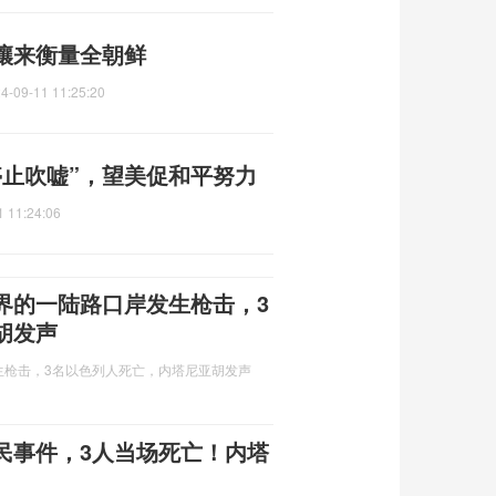
壤来衡量全朝鲜
4-09-11 11:25:20
停止吹嘘”，望美促和平努力
1 11:24:06
界的一陆路口岸发生枪击，3
胡发声
生枪击，3名以色列人死亡，内塔尼亚胡发声
民事件，3人当场死亡！内塔