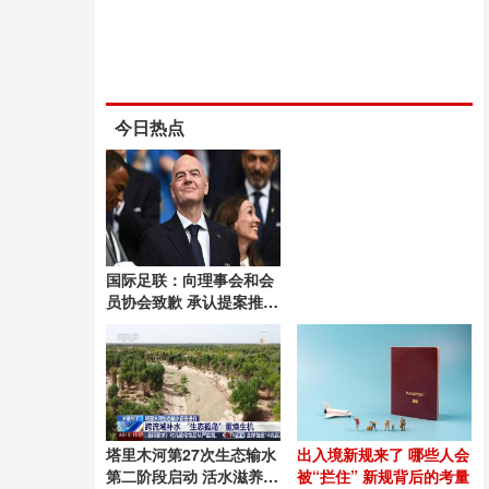
今日热点
国际足联：向理事会和会
员协会致歉 承认提案推进
失误
塔里木河第27次生态输水
出入境新规来了 哪些人会
第二阶段启动 活水滋养绿
被“拦住” 新规背后的考量