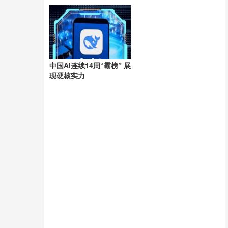
洲
中国AI连续14周“霸榜” 展
现硬核实力