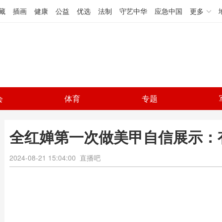
藏
插画
健康
公益
优选
法制
守艺中华
应急中国
更多
会
体育
专题
全红婵第一次做美甲自信展示：
2024-08-21 15:04:00
直播吧