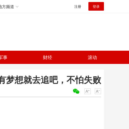
地方频道
注册
登录
军事
财经
滚动
有梦想就去追吧，不怕失败
关键词：