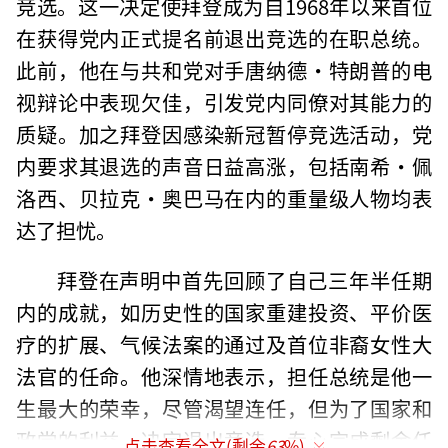
竞选。这一决定使拜登成为自1968年以来首位
在获得党内正式提名前退出竞选的在职总统。
此前，他在与共和党对手唐纳德·特朗普的电
视辩论中表现欠佳，引发党内同僚对其能力的
质疑。加之拜登因感染新冠暂停竞选活动，党
内要求其退选的声音日益高涨，包括南希·佩
洛西、贝拉克·奥巴马在内的重量级人物均表
达了担忧。
拜登在声明中首先回顾了自己三年半任期
内的成就，如历史性的国家重建投资、平价医
疗的扩展、气候法案的通过及首位非裔女性大
法官的任命。他深情地表示，担任总统是他一
生最大的荣幸，尽管渴望连任，但为了国家和
政党的利益，决定退出竞选，专心完成剩余任
点击查看全文(剩余
63
%)