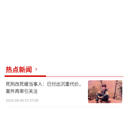
哈里斯接替成为民主党总统候选人。哈里斯随
即宣布有意争取提名，并在数小时内通过小额
捐款筹集了2750万美元。部分大金主，包括亿
万富翁马克·拉斯里，已准备支持哈里斯，预
示着她将获得显著的财务援助。然而，哈里斯
能否直接成为候选人还需经过复杂的党内提名
程序，包括争取足够数量的“承诺代表”支
持，并可能面临与其他潜在候选人的激烈竞
热点新闻
争，如加州州长加文·纽森和密歇根州长格雷
死刑改死缓当事人：已付出沉重代价，
琴·惠特默等。
案件再审引关注
民主党内部对于如何高效推进提名流程存
2026-08-06 07:37:00
在分歧，部分成员建议提前进行非正式投票以
避免全国代表大会上的纷争。时间紧迫和哈里
斯目前较低的民调支持率，成为民主党亟待解