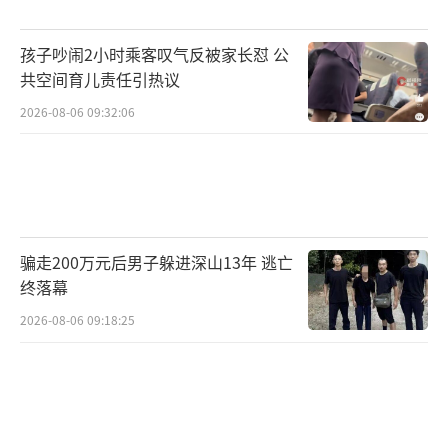
决的两大挑战，而特朗普则在社交媒体上声称
孩子吵闹2小时乘客叹气反被家长怼 公
哈里斯会是一个相对容易击败的对手。这一系
共空间育儿责任引热议
列动态预示着民主党内将有一场激烈的提名争
2026-08-06 09:32:06
夺战。
（责任编辑：卢其龙 CN070）
骗走200万元后男子躲进深山13年 逃亡
终落幕
2026-08-06 09:18:25