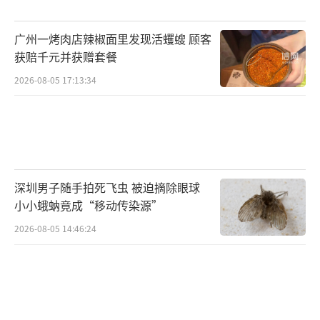
广州一烤肉店辣椒面里发现活蠼螋 顾客
获赔千元并获赠套餐
2026-08-05 17:13:34
深圳男子随手拍死飞虫 被迫摘除眼球
小小蛾蚋竟成“移动传染源”
2026-08-05 14:46:24