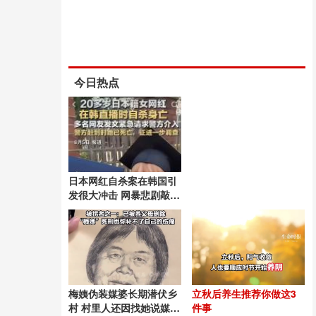
今日热点
日本网红自杀案在韩国引
发很大冲击 网暴悲剧敲响
警钟
梅姨伪装媒婆长期潜伏乡
立秋后养生推荐你做这3
村 村里人还因找她说媒被
件事