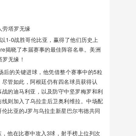
人劳塔罗无缘
以1-0战胜哥伦比亚，赢得了他们历史上
core揭晓了本届赛事的最佳阵容名单。美洲
塔罗无缘！
场后的关键进球，他凭借整个赛事中的5粒
。尽管如此，阿根廷仍有四名球员获得认
幕战的迪马利亚，以及防守中坚罗梅罗和利
防线则加入了乌拉圭后卫奥利维拉。中场配
哥伦比亚的J罗与乌拉圭新星巴尔韦德共同
东，他在比赛中攻入3球，射手榜上位列次