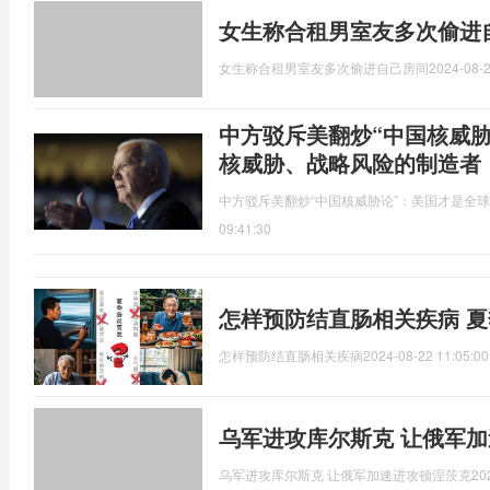
女生称合租男室友多次偷进
女生称合租男室友多次偷进自己房间
2024-08-2
中方驳斥美翻炒“中国核威
核威胁、战略风险的制造者
中方驳斥美翻炒“中国核威胁论”：美国才是全
09:41:30
怎样预防结直肠相关疾病 
怎样预防结直肠相关疾病
2024-08-22 11:05:00
乌军进攻库尔斯克 让俄军
乌军进攻库尔斯克 让俄军加速进攻顿涅茨克
20