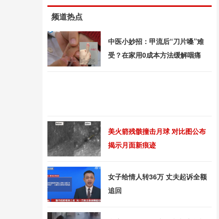
频道热点
中医小妙招：甲流后“刀片嗓”难
受？在家用0成本方法缓解咽痛
美火箭残骸撞击月球 对比图公布
揭示月面新痕迹
女子给情人转36万 丈夫起诉全额
追回