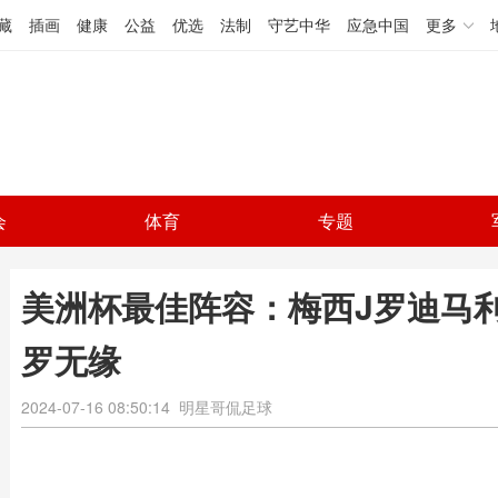
藏
插画
健康
公益
优选
法制
守艺中华
应急中国
更多
会
体育
专题
美洲杯最佳阵容：梅西J罗迪马
罗无缘
2024-07-16 08:50:14
明星哥侃足球