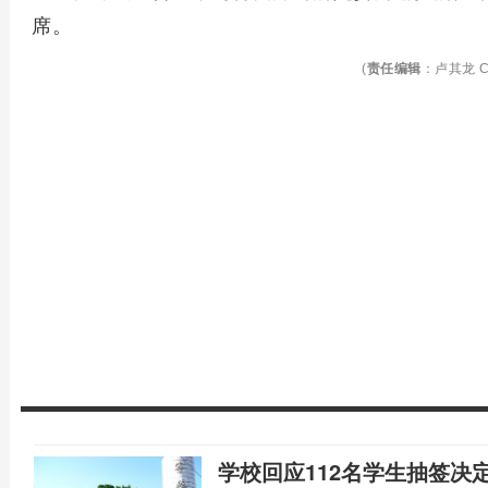
席。
(
责任编辑
：卢其龙 C
学校回应112名学生抽签决