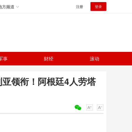
地方频道
注册
登录
军事
财经
滚动
利亚领衔！阿根廷4人劳塔
关键词：