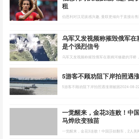
租
伯恩利对汉尼拔感兴趣, 曼联更倾向于直接出
乌军又发视频称摧毁俄军在
是个强烈信号
乌军又发视频称摧毁俄军在塞姆河修建的浮桥
5游客不顾劝阻下岸拍照遇
5游客不顾劝阻下岸拍照遇涨潮被困
2024-08-22
一觉醒来，金花3连败！中
马烨欣变独苗
一觉醒来，金花3连败！中国莎娃翻车，2人美