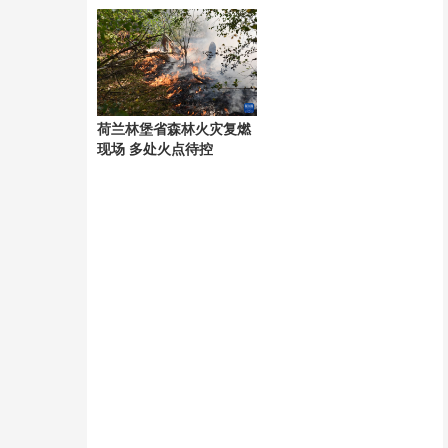
她骗过
荷兰林堡省森林火灾复燃
现场 多处火点待控