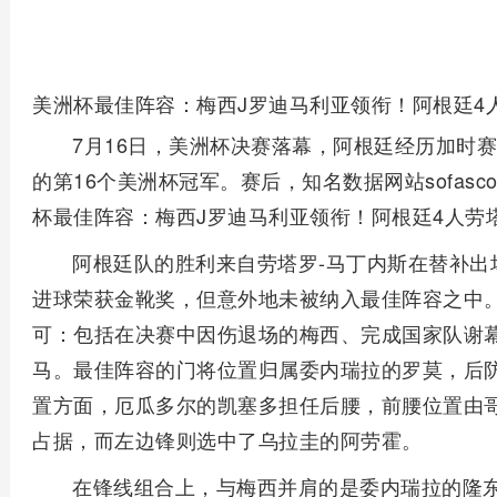
美洲杯最佳阵容：梅西J罗迪马利亚领衔！阿根廷4
7月16日，美洲杯决赛落幕，阿根廷经历加时赛
的第16个美洲杯冠军。赛后，知名数据网站sofas
杯最佳阵容：梅西J罗迪马利亚领衔！阿根廷4人劳
阿根廷队的胜利来自劳塔罗-马丁内斯在替补出
进球荣获金靴奖，但意外地未被纳入最佳阵容之中
可：包括在决赛中因伤退场的梅西、完成国家队谢
马。最佳阵容的门将位置归属委内瑞拉的罗莫，后
置方面，厄瓜多尔的凯塞多担任后腰，前腰位置由
占据，而左边锋则选中了乌拉圭的阿劳霍。
在锋线组合上，与梅西并肩的是委内瑞拉的隆