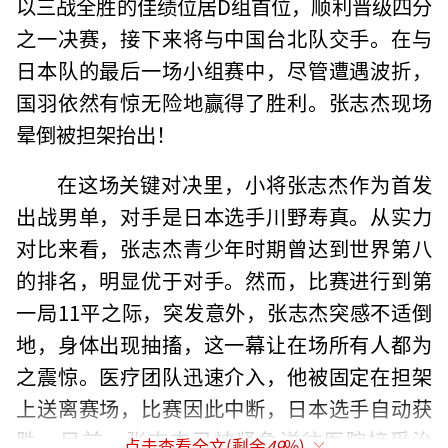
以三战全胜的佳绩位居D组首位，顺利晋级四分
之一决赛，接下来将与中国台北队交手。在与
日本队的最后一场小组赛中，尽管遭遇波折，
国羽依然有惊无险地赢得了胜利。张志杰现场
晕倒被担架抬出！
在这场关键对决里，小将张志杰作为首发
出战男单，对手是日本选手川野寿真。从实力
对比来看，张志杰青少年时期曾达到世界第八
的排名，明显优于对手。然而，比赛进行到第
一局11平之际，突发意外，张志杰突感不适倒
地，身体出现抽搐，这一幕让在场所有人都为
之震惊。医疗团队迅速介入，他被固定在担架
上送离赛场，比赛因此中断，日本选手自动获
胜。目前，张志杰已被紧急送往医院接受治
点击查看全文(剩余
49
%)