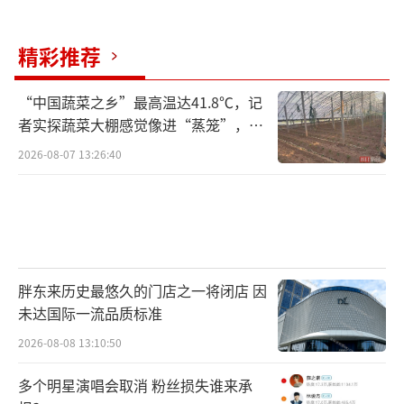
精彩推荐
“中国蔬菜之乡”最高温达41.8℃，记
者实探蔬菜大棚感觉像进“蒸笼”，有
村民称只能凌晨两点起来干活
2026-08-07 13:26:40
胖东来历史最悠久的门店之一将闭店 因
未达国际一流品质标准
2026-08-08 13:10:50
多个明星演唱会取消 粉丝损失谁来承