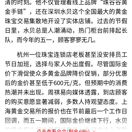
清的时刻。他不仅管理着线上品牌“珠谷谷黄
金手链”，还在深圳水贝这个全国最大的黄金
珠宝交易集散地开设了实体店铺。过去的节假
日里，水贝总是人潮涌动，热门柜台前排起长
队，而今年的五一，顾客寥寥无几。
杭州一位珠宝连锁店老板甚至没安排员工
节日加班，选择与家人外出度假。尽管国际金
价下滑促使众多黄金品牌降价促销，部分优惠
后的金价甚至低于600元/克，但预期中的消费
热潮并未出现。周祺易向媒体透露，到店顾客
的购买意愿显著减弱，多数人持观望态度。上
海黄金交易所的报价也在节前最后一个工作日
回调，而五一期间，国际金价继续下行，水贝
的黄金报价却依然保持高位。为何金价上涨跑
点击查看全文(剩余
69
%)