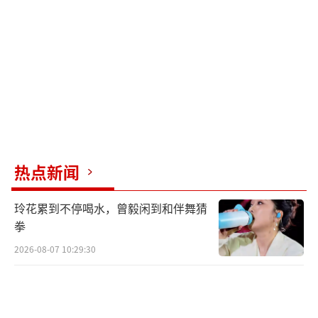
的零售模式潜在风险的忧虑。水贝市场作为国
内黄金珠宝产业的重要基地，其内部交易模式
的透明度和稳定性受到考验，商家与消费者间
的信任问题凸显。为何金价上涨跑路金店越
多。
黄金市场的剧烈波动促使一些传统交易规
则发生变化，如“延时交割”模式的兴起，旨
热点新闻
在平衡商家与消费者之间的利益关系，减少因
玲花累到不停喝水，曾毅闲到和伴舞猜
金价快速变动造成的经济损失。然而，这也暴
拳
露了行业内部在应对市场风险方面的脆弱性，
2026-08-07 10:29:30
包括不法分子利用黄金交易洗钱以及商家之间
缺乏有效信用机制等问题。
近期金价的持续上涨并未转化为金店的繁