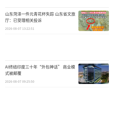
荣景象，相反，一些商家面临订单减少、经营
山东菏泽一件元青花杯失踪 山东省文旅
困难的局面。部分黄金加工工厂因市场需求疲
厅：已受理相关投诉
软而减产或暂时停工。尽管有商家尝试通过线
2026-08-07 13:22:51
上零售拓宽销售渠道，但整体业绩仍不乐观。
行业内部倡议统一金价和工费标准，试图规范
市场秩序，但能否有效缓解行业困境，尚待观
察。
AI终结印度三十年“外包神话” 商业模
总的来说，黄金市场的不确定性不仅影响
式被颠覆
了消费者的购买决策，也迫使从业者重新审视
2026-08-07 09:25:50
自身的经营模式，寻找更加稳健的生存和发展
路径。在这个过程中，如何重建信任、加强风
险管理，成为摆在黄金珠宝行业面前的重要课
题。
（责任编辑：卢其龙 CN070）