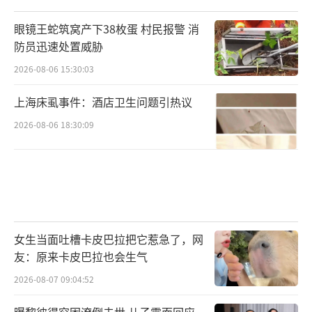
眼镜王蛇筑窝产下38枚蛋 村民报警 消
防员迅速处置威胁
2026-08-06 15:30:03
上海床虱事件：酒店卫生问题引热议
2026-08-06 18:30:09
女生当面吐槽卡皮巴拉把它惹急了，网
友：原来卡皮巴拉也会生气
2026-08-07 09:04:52
曝黎彼得穷困潦倒去世 儿子露面回应