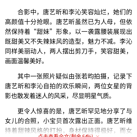
合影中，唐艺昕和李沁笑容灿烂，她们的
高颜值十分抢眼。唐艺昕虽然已为人母，但依
然保持着“甜妹”形象，以一袭露腰装展现出
既甜美又不失辣妹风的造型，魅力不减。李沁
同样美丽动人，两人摆出剪刀手，笑容甜美，
画面温馨美好。
其中一张照片疑似由张若昀拍摄，记录下
唐艺昕和李沁自拍的欢乐瞬间，两位女星的背
影也散发着迷人的风采，尽显明星气质。
更令人惊喜的是，唐艺昕罕见地分享了与
女儿的合照，小宝贝首次露出正面。唐艺昕维
持着甜辣风格的打扮，身材保持得极好，而女
点击查看全文(剩余
54
%)