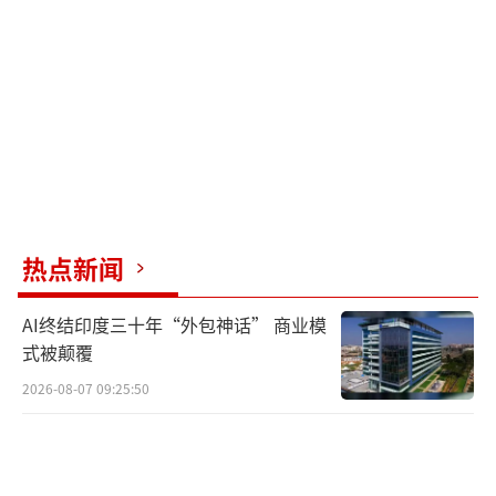
的呵护下健康成长。
唐艺昕和张若昀的爱情故事一直是外界羡
慕的对象，他们虽不常公开示爱，但深厚的情
感却令人艳羡。这对恩爱的夫妻继续着他们甜
蜜的生活，我们也在此祝愿他们未来幸福美
满，孩子茁壮成长，一家三口共享天伦之乐。
热点新闻
（责任编辑：张蕾）
AI终结印度三十年“外包神话” 商业模
式被颠覆
2026-08-07 09:25:50